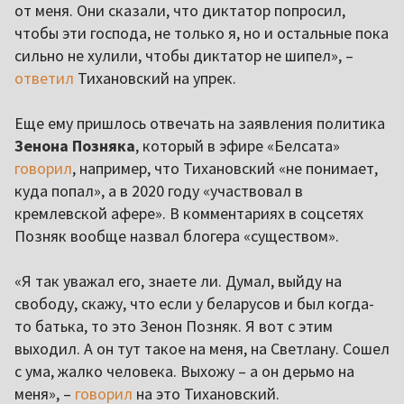
от меня. Они сказали, что диктатор попросил,
чтобы эти господа, не только я, но и остальные пока
сильно не хулили, чтобы диктатор не шипел», –
ответил
Тихановский на упрек.
Еще ему пришлось отвечать на заявления политика
Зенона Позняка
, который в эфире «Белсата»
говорил
, например, что Тихановский «не понимает,
куда попал», а в 2020 году «участвовал в
кремлевской афере». В комментариях в соцсетях
Позняк вообще назвал блогера «существом».
«Я так уважал его, знаете ли. Думал, выйду на
свободу, скажу, что если у беларусов и был когда-
то батька, то это Зенон Позняк. Я вот с этим
выходил. А он тут такое на меня, на Светлану. Сошел
с ума, жалко человека. Выхожу – а он дерьмо на
меня», –
говорил
на это Тихановский.