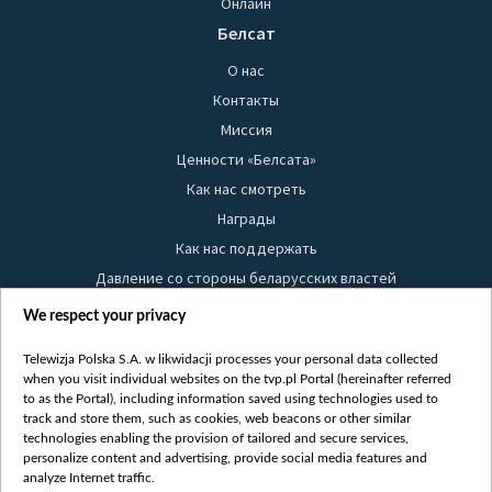
Онлайн
Белсат
О нас
Контакты
Миссия
Ценности «Белсата»
Как нас смотреть
Награды
Как нас поддержать
Давление со стороны беларусских властей
Правила использования материалов
We respect your privacy
Информация об отправителе
Telewizja Polska S.A. w likwidacji processes your personal data collected
Безопасность
when you visit individual websites on the tvp.pl Portal (hereinafter referred
Youtube
to as the Portal), including information saved using technologies used to
track and store them, such as cookies, web beacons or other similar
Белсат news
technologies enabling the provision of tailored and secure services,
personalize content and advertising, provide social media features and
Белсат Life
analyze Internet traffic.