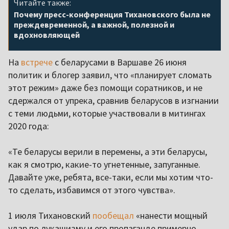
Читайте также:
Почему пресс-конференция Тихановского была не
преждевременной, а важной, полезной и
вдохновляющей
На
встрече
с беларусами в Варшаве 26 июня
политик и блогер заявил, что «планирует сломать
этот режим» даже без помощи соратников, и не
сдержался от упрека, сравнив беларусов в изгнании
с теми людьми, которые участвовали в митингах
2020 года:
«Те беларусы верили в перемены, а эти беларусы,
как я смотрю, какие-то угнетенные, запуганные.
Давайте уже, ребята, все-таки, если мы хотим что-
то сделать, избавимся от этого чувства».
1 июля Тихановский
пообещал
«нанести мощный
удар по лукашизму и его пропаганде примерно