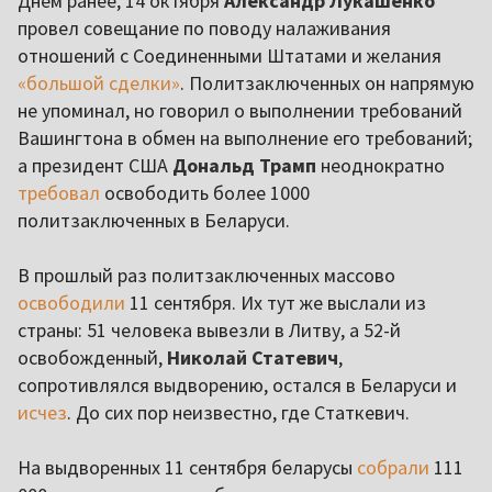
Днем ранее, 14 октября
Александр Лукашенко
провел совещание по поводу налаживания
отношений с Соединенными Штатами и желания
«большой сделки»
. Политзаключенных он напрямую
не упоминал, но говорил о выполнении требований
Вашингтона в обмен на выполнение его требований;
а президент США
Дональд Трамп
неоднократно
требовал
освободить более 1000
политзаключенных в Беларуси.
В прошлый раз политзаключенных массово
освободили
11 сентября. Их тут же выслали из
страны: 51 человека вывезли в Литву, а 52-й
освобожденный,
Николай Статевич
,
сопротивлялся выдворению, остался в Беларуси и
исчез
. До сих пор неизвестно, где Статкевич.
На выдворенных 11 сентября беларусы
собрали
111