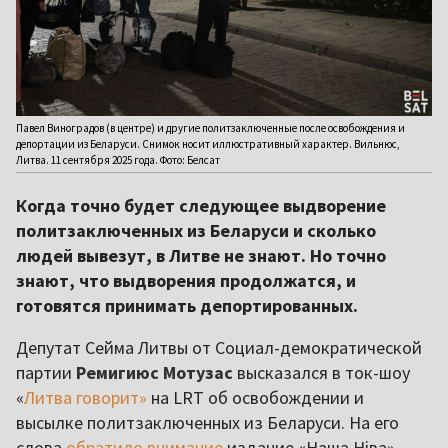
Павел Виноградов (в центре) и другие политзаключенные после освобождения и
депортации из Беларуси. Снимок носит иллюстративный характер. Вильнюс,
Литва. 11 сентября 2025 года. Фото: Белсат
Когда точно будет следующее выдворение
политзаключенных из Беларуси и сколько
людей вывезут, в Литве не знают. Но точно
знают, что выдворения продолжатся, и
готовятся принимать депортированных.
Депутат Сейма Литвы от Социал-демократической
партии
Ремигиюс Мотузас
высказался в ток-шоу
«
Литва говорит»
на LRT об освобождении и
высылке политзаключенных из Беларуси. На его
слова
обратило внимание
издание «Наша Ніва».