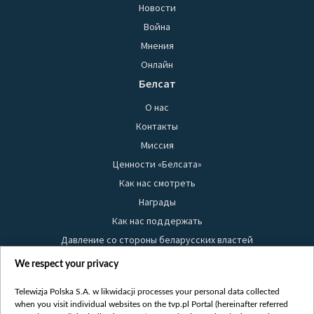
Новости
Война
Мнения
Онлайн
Белсат
О нас
Контакты
Миссия
Ценности «Белсата»
Как нас смотреть
Награды
Как нас поддержать
Давление со стороны беларусских властей
Правила использования материалов
We respect your privacy
Информация об отправителе
Telewizja Polska S.A. w likwidacji processes your personal data collected
Безопасность
when you visit individual websites on the tvp.pl Portal (hereinafter referred