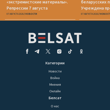
«экстремистские материалы».
беларусских п
Репрессии 7 августа
Учреждена пр
Вежновец
07 АВГУСТА 2026
НОВОСТИ
07 АВГУСТА 2026
НОВОСТ
Категории
Новости
Война
Мнения
Онлайн
Белсат
О нас