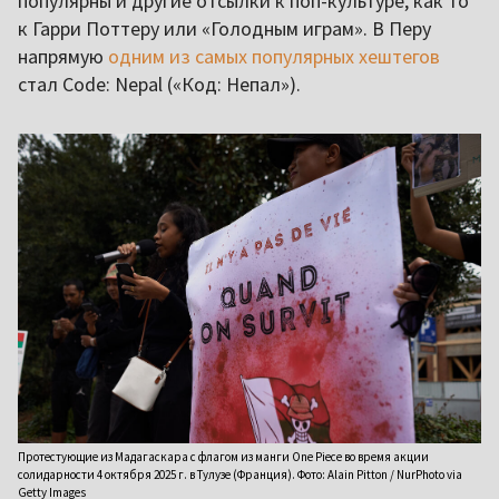
популярны и другие отсылки к поп-культуре, как то
к Гарри Поттеру или «Голодным играм». В Перу
напрямую
одним из самых популярных хештегов
стал Code: Nepal («Код: Непал»).
Протестующие из Мадагаскара с флагом из манги One Piece во время акции
солидарности 4 октября 2025 г. в Тулузе (Франция). Фото: Alain Pitton / NurPhoto via
Getty Images