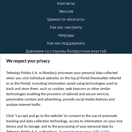
Контакты
Миссия
Ценности «Белсата»
Как нас смотреть
Награды
Как нас поддержать
Давление со стороны беларусских властей
Правила использования материалов
We respect your privacy
Информация об отправителе
Telewizja Polska S.A. w likwidacji processes your personal data collected
Безопасность
when you visit individual websites on the tvp.pl Portal (hereinafter referred
Youtube
to as the Portal), including information saved using technologies used to
track and store them, such as cookies, web beacons or other similar
Белсат news
technologies enabling the provision of tailored and secure services,
personalize content and advertising, provide social media features and
Белсат Life
analyze Internet traffic.
Жэстачайшы мульт
Belsat English
Click "I accept and go to the website" to consent to the use of automatic
tracking and data collection technology, access to information on your end
Biełsat PL
device and its storage, and to the processing of your personal data by
Telewizja Polska S.A. w likwidacji,
Trusted Partners from IAB* (1201