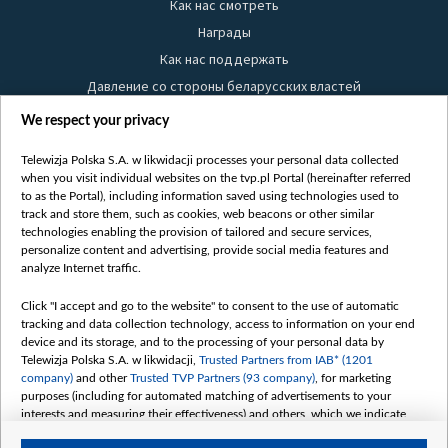
Как нас смотреть
Награды
Как нас поддержать
Давление со стороны беларусских властей
Правила использования материалов
We respect your privacy
Информация об отправителе
Telewizja Polska S.A. w likwidacji processes your personal data collected
Безопасность
when you visit individual websites on the tvp.pl Portal (hereinafter referred
Youtube
to as the Portal), including information saved using technologies used to
track and store them, such as cookies, web beacons or other similar
Белсат news
technologies enabling the provision of tailored and secure services,
personalize content and advertising, provide social media features and
Белсат Life
analyze Internet traffic.
Жэстачайшы мульт
Belsat English
Click "I accept and go to the website" to consent to the use of automatic
tracking and data collection technology, access to information on your end
Biełsat PL
device and its storage, and to the processing of your personal data by
Белсат Now
Telewizja Polska S.A. w likwidacji,
Trusted Partners from IAB* (1201
company)
and other
Trusted TVP Partners (93 company)
, for marketing
Белсат Shorts
purposes (including for automated matching of advertisements to your
Белсат History
interests and measuring their effectiveness) and others, which we indicate
below.
Белсат Music