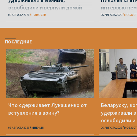
освободили и вернули домой
интервью нем
Zeit
06 АВГУСТА 2026
НОВОСТИ
06 АВГУСТА 2026
НОВОСТ
ПОСЛЕДНИЕ
Что сдерживает Лукашенко от
Беларуску, к
вступления в войну?
удерживали в
освободили и
06 АВГУСТА 2026
МНЕНИЯ
06 АВГУСТА 2026
НОВОСТ