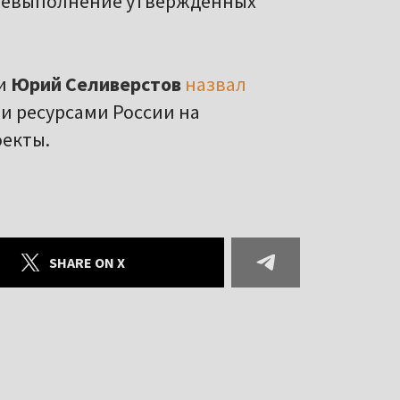
а невыполнение утвержденных
си
Юрий Селиверстов
назвал
и ресурсами России на
екты.
SHARE ON X