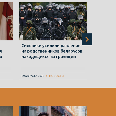
Силовики усилили давление
В горах 
я
на родственников беларусов,
палатку 
м
находящихся за границей
альпинис
были бел
09 АВГУСТА 2026
НОВОСТИ
09 АВГУСТА 20