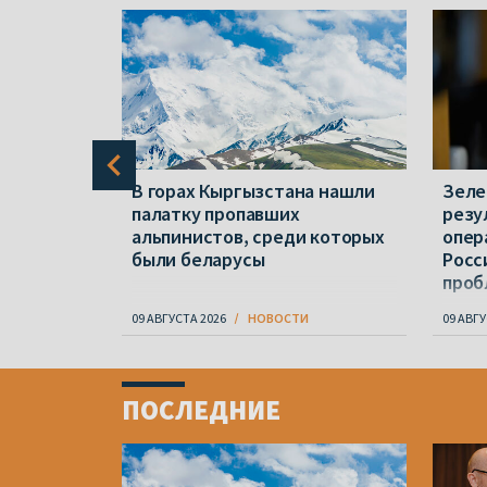
авление
В горах Кыргызстана нашли
Зеле
еларусов,
палатку пропавших
резу
ницей
альпинистов, среди которых
опер
были беларусы
Росс
проб
09 АВГУСТА 2026
НОВОСТИ
09 АВГУ
Item
1
ПОСЛЕДНИЕ
of
4