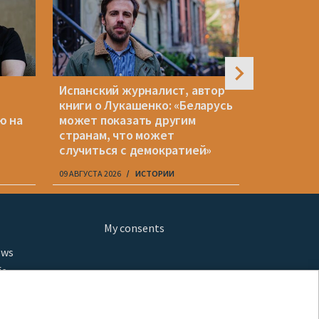
Испанский журналист, автор
«Районка»
книги о Лукашенко: «Беларусь
медицинс
ю на
может показать другим
тех, кто
странам, что может
случиться с демократией»
09 АВГУСТА 2026
ИСТОРИИ
09 АВГУСТА 20
My consents
ews
fe
шы мульт
glish