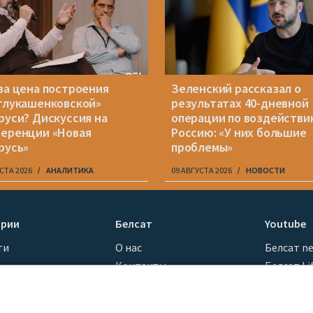
ва цена построения
Зеленский рассказал о
тлукашенковской»
результатах 40-дневной
руси? Дискуссия на
операции по воздействи
еренции «Новая
Россию: «У них большие
русь»
проблемы»
СТА 2026
АНАЛИТИКА
09 АВГУСТА 2026
НОВОСТИ
ории
Белсат
Youtube
ти
О нас
Белсат n
Контакты
Белсат Li
я
Миссия
Жэстачай
н
Ценности «Белсата»
Belsat En