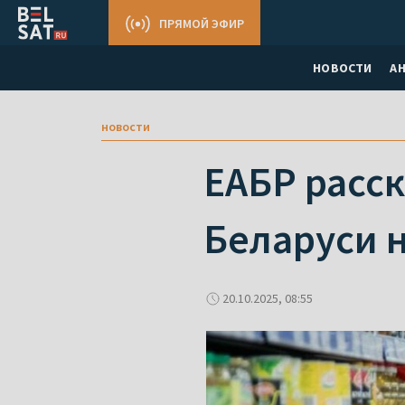
ПРЯМОЙ ЭФИР
НОВОСТИ
А
новости
ЕАБР расск
Беларуси н
20.10.2025, 08:55