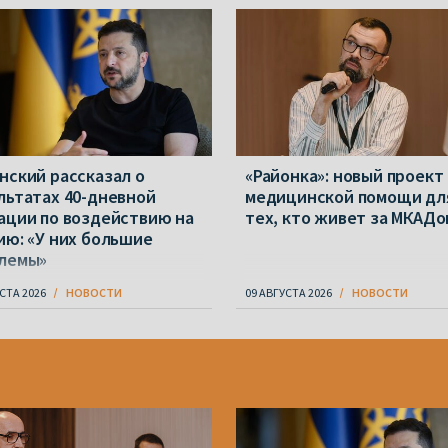
нский рассказал о
«Районка»: новый проект
льтатах 40-дневной
медицинской помощи дл
ации по воздействию на
тех, кто живет за МКАДо
ию: «У них большие
лемы»
СТА 2026
НОВОСТИ
09 АВГУСТА 2026
НОВОСТИ