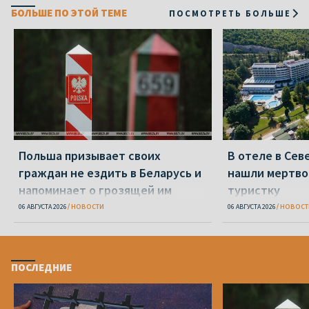
БОЛЬШЕ ПО ЭТОЙ ТЕМЕ
ПОСМОТРЕТЬ БОЛЬШЕ
Польша призывает своих
В отеле в Се
граждан не ездить в Беларусь и
нашли мертво
напоминает о грозящей им
туристку
опасности
06 АВГУСТА 2026
НОВОСТИ
06 АВГУСТА 2026
НОВОСТ
ПОСЛЕДНИЕ