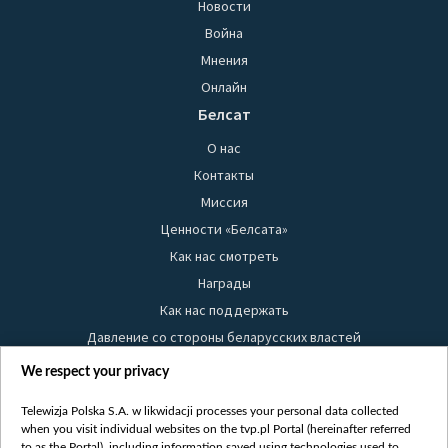
Новости
Война
Мнения
Онлайн
Белсат
О нас
Контакты
Миссия
Ценности «Белсата»
Как нас смотреть
Награды
Как нас поддержать
Давление со стороны беларусских властей
Правила использования материалов
We respect your privacy
Информация об отправителе
Telewizja Polska S.A. w likwidacji processes your personal data collected
Безопасность
when you visit individual websites on the tvp.pl Portal (hereinafter referred
Youtube
to as the Portal), including information saved using technologies used to