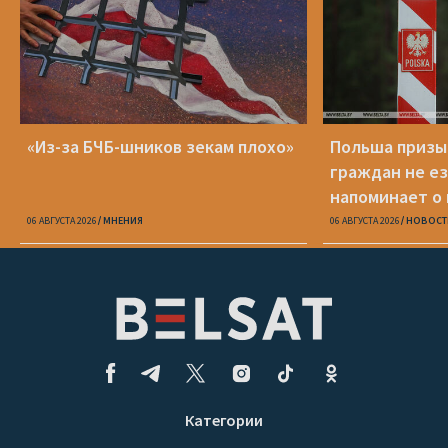
«Из-за БЧБ-шников зекам плохо»
Польша призы
граждан не ез
напоминает о
опасности
06 АВГУСТА 2026
МНЕНИЯ
06 АВГУСТА 2026
НОВОСТ
Категории