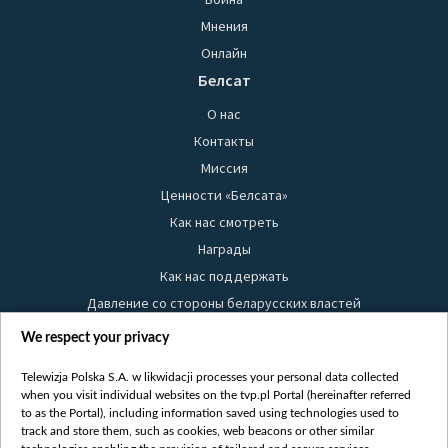
Мнения
Онлайн
Белсат
О нас
Контакты
Миссия
Ценности «Белсата»
Как нас смотреть
Награды
Как нас поддержать
Давление со стороны беларусских властей
Правила использования материалов
We respect your privacy
Информация об отправителе
Telewizja Polska S.A. w likwidacji processes your personal data collected
Безопасность
when you visit individual websites on the tvp.pl Portal (hereinafter referred
Youtube
to as the Portal), including information saved using technologies used to
track and store them, such as cookies, web beacons or other similar
Белсат news