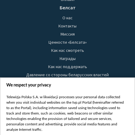
Белсат
О нас
Контакты
Миссия
Ценности «Белсата»
Как нас смотреть
Награды
Как нас поддержать
Давление со стороны беларусских властей
Правила использования материалов
We respect your privacy
Информация об отправителе
Telewizja Polska S.A. w likwidacji processes your personal data collected
Безопасность
when you visit individual websites on the tvp.pl Portal (hereinafter referred
Youtube
to as the Portal), including information saved using technologies used to
track and store them, such as cookies, web beacons or other similar
Белсат news
technologies enabling the provision of tailored and secure services,
personalize content and advertising, provide social media features and
Белсат Life
analyze Internet traffic.
Жэстачайшы мульт