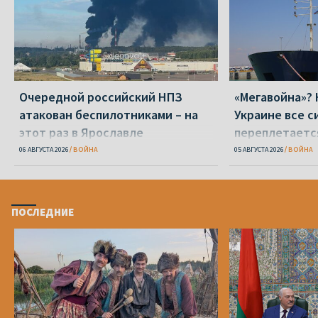
Очередной российский НПЗ
«Мегавойна»? 
атакован беспилотниками – на
Украине все с
этот раз в Ярославле
переплетаетс
вокруг Ирана
06 АВГУСТА 2026
ВОЙНА
05 АВГУСТА 2026
ВОЙНА
ПОСЛЕДНИЕ