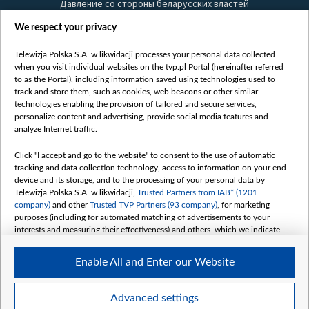
Давление со стороны беларусских властей
Правила использования материалов
We respect your privacy
Информация об отправителе
Telewizja Polska S.A. w likwidacji processes your personal data collected
Безопасность
when you visit individual websites on the tvp.pl Portal (hereinafter referred
Youtube
to as the Portal), including information saved using technologies used to
track and store them, such as cookies, web beacons or other similar
Белсат news
technologies enabling the provision of tailored and secure services,
personalize content and advertising, provide social media features and
Белсат Life
analyze Internet traffic.
Жэстачайшы мульт
Click "I accept and go to the website" to consent to the use of automatic
Belsat English
tracking and data collection technology, access to information on your end
Biełsat PL
device and its storage, and to the processing of your personal data by
Telewizja Polska S.A. w likwidacji,
Trusted Partners from IAB* (1201
Белсат Now
company)
and other
Trusted TVP Partners (93 company)
, for marketing
Белсат Shorts
purposes (including for automated matching of advertisements to your
interests and measuring their effectiveness) and others, which we indicate
Белсат History
below.
Белсат Music
Enable All and Enter our Website
The purposes of processing your data by TVP S.A. w likwidacji are as
Белсат Doc
follows:
My consents
Store and/or access information on a device
Advanced settings
Use limited data to select advertising