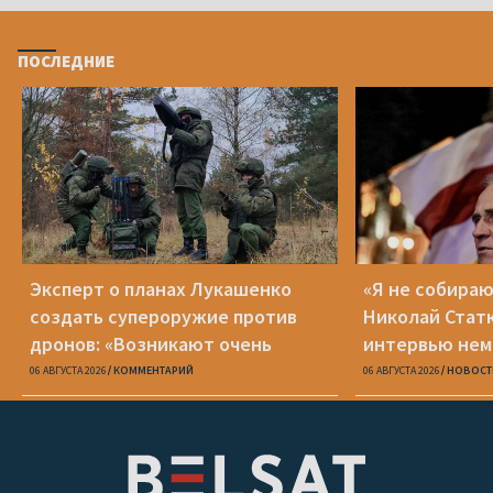
ПОСЛЕДНИЕ
Эксперт о планах Лукашенко
«Я не собираю
создать супероружие против
Николай Стат
дронов: «Возникают очень
интервью нем
серьезные сомнения»
Zeit
06 АВГУСТА 2026
КОММЕНТАРИЙ
06 АВГУСТА 2026
НОВОСТ