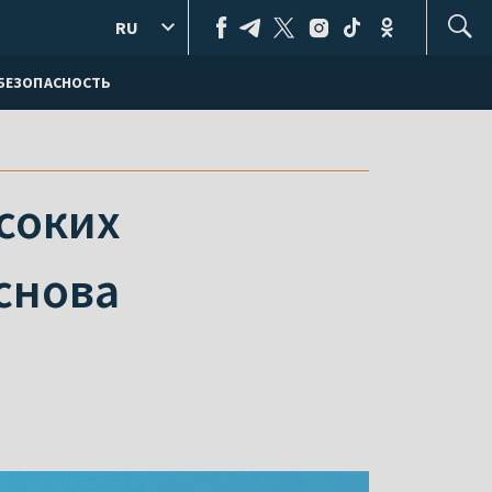
RU
БЕЗОПАСНОСТЬ
ысоких
снова