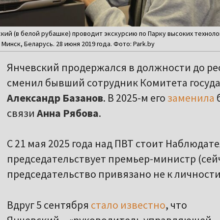
кий (в белой рубашке) проводит экскурсию по Парку высоких технол
. Минск, Беларусь. 28 июня 2019 года. Фото: Park.by
Янчевский продержался в должности до рес
сменил бывший сотрудник Комитета госуд
Александр Базанов
. В 2025-м его
заменила
связи
Анна Рябова
.
С 21 мая 2025 года над ПВТ стоит Наблюдат
председательствует премьер-министр (сей
председательство привязано не к личности,
Вдруг 5 сентября
стало известно
, что
Янчевский – «руководитель управляющей