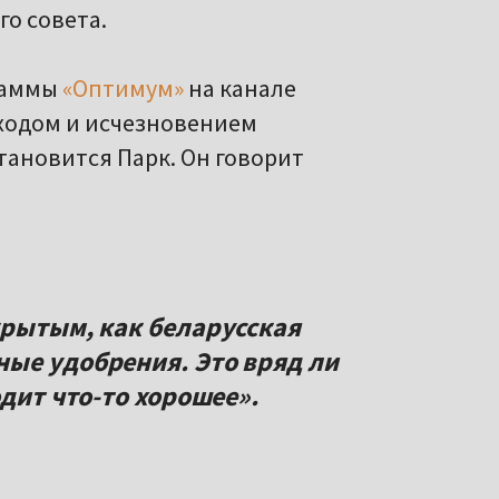
о совета.
граммы
«Оптимум»
на канале
иходом и исчезновением
тановится Парк. Он говорит
крытым, как беларусская
ые удобрения. Это вряд ли
одит что-то хорошее».