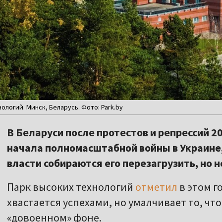
ологий. Минск, Беларусь. Фото: Park.by
В Беларуси после протестов и репрессий 20
начала полномасштабной войны в Украине, 
власти собираются его перезагрузить, но н
Парк высоких технологий
отметил
в этом г
хвастается успехами, но умалчивает то, чт
«довоенном» фоне.