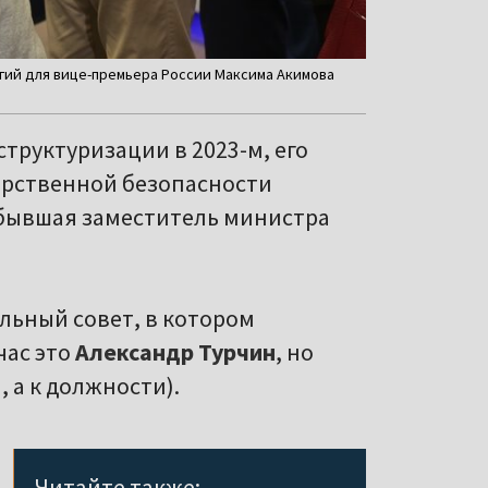
огий для вице-премьера России Максима Акимова
труктуризации в 2023-м, его
арственной безопасности
бывшая заместитель министра
ельный совет, в котором
час это
Александр Турчин
, но
 а к должности).
Читайте также: