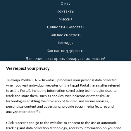
О нас
Контакты
Миссия
Ценности «Белсата»
Как нас смотреть
Награды
Как нас поддержать
Давление со стороны беларусских властей
Правила использования материалов
We respect your privacy
Информация об отправителе
Telewizja Polska S.A. w likwidacji processes your personal data collected
Безопасность
when you visit individual websites on the tvp.pl Portal (hereinafter referred
Youtube
to as the Portal), including information saved using technologies used to
track and store them, such as cookies, web beacons or other similar
Белсат news
technologies enabling the provision of tailored and secure services,
personalize content and advertising, provide social media features and
Белсат Life
analyze Internet traffic.
Жэстачайшы мульт
Click "I accept and go to the website" to consent to the use of automatic
Belsat English
tracking and data collection technology, access to information on your end