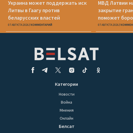
Украина может поддержать иск
МВД Латвии н
Литвы в Гаагу против
закрытие гра
беларусских властей
поможет боро
07 АВГУСТА 2026
КОММЕНТАРИЙ
07 АВГУСТА 2026
КОММЕН
Категории
Новости
Война
Мнения
Онлайн
Белсат