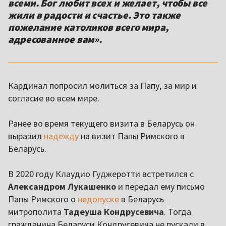
всеми. Бог любит всех и желает, чтобы все
жили в радости и счастье. Это также
пожелание католиков всего мира,
адресованное вам».
Кардинал попросил молиться за Папу, за мир и
согласие во всем мире.
Ранее во время текущего визита в Беларусь он
выразил
надежду
на визит Папы Римского в
Беларусь.
В 2020 году Клаудио Гуджеротти встретился с
Александром Лукашенко
и передал ему письмо
Папы Римского о
недопуске
в Беларусь
митрополита
Тадеуша Кондрусевича
. Тогда
гражданина Беларуси Кондрусевича не пускали в