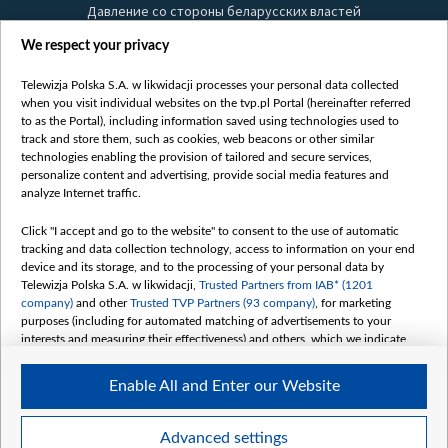
Давление со стороны беларусских властей
Правила использования материалов
We respect your privacy
Информация об отправителе
Telewizja Polska S.A. w likwidacji processes your personal data collected
Безопасность
when you visit individual websites on the tvp.pl Portal (hereinafter referred
Youtube
to as the Portal), including information saved using technologies used to
track and store them, such as cookies, web beacons or other similar
Белсат news
technologies enabling the provision of tailored and secure services,
personalize content and advertising, provide social media features and
Белсат Life
analyze Internet traffic.
Жэстачайшы мульт
Click "I accept and go to the website" to consent to the use of automatic
Belsat English
tracking and data collection technology, access to information on your end
Biełsat PL
device and its storage, and to the processing of your personal data by
Telewizja Polska S.A. w likwidacji,
Trusted Partners from IAB* (1201
Белсат Now
company)
and other
Trusted TVP Partners (93 company)
, for marketing
Белсат Shorts
purposes (including for automated matching of advertisements to your
interests and measuring their effectiveness) and others, which we indicate
Белсат History
below.
Белсат Music
Enable All and Enter our Website
The purposes of processing your data by TVP S.A. w likwidacji are as
Белсат Doc
follows:
My consents
Store and/or access information on a device
Advanced settings
Use limited data to select advertising