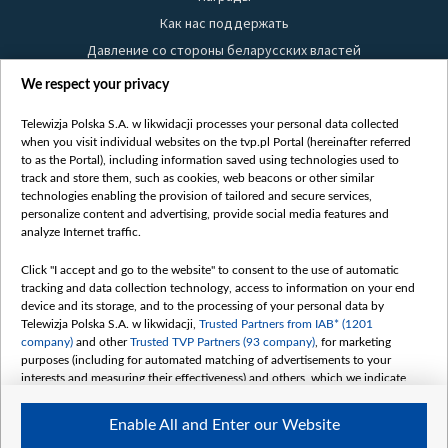
Как нас поддержать
Давление со стороны беларусских властей
Правила использования материалов
We respect your privacy
Информация об отправителе
Telewizja Polska S.A. w likwidacji processes your personal data collected
Безопасность
when you visit individual websites on the tvp.pl Portal (hereinafter referred
Youtube
to as the Portal), including information saved using technologies used to
track and store them, such as cookies, web beacons or other similar
Белсат news
technologies enabling the provision of tailored and secure services,
personalize content and advertising, provide social media features and
Белсат Life
analyze Internet traffic.
Жэстачайшы мульт
Belsat English
Click "I accept and go to the website" to consent to the use of automatic
tracking and data collection technology, access to information on your end
Biełsat PL
device and its storage, and to the processing of your personal data by
Белсат Now
Telewizja Polska S.A. w likwidacji,
Trusted Partners from IAB* (1201
company)
and other
Trusted TVP Partners (93 company)
, for marketing
Белсат Shorts
purposes (including for automated matching of advertisements to your
Белсат History
interests and measuring their effectiveness) and others, which we indicate
below.
Белсат Music
Enable All and Enter our Website
Белсат Doc
The purposes of processing your data by TVP S.A. w likwidacji are as
follows: