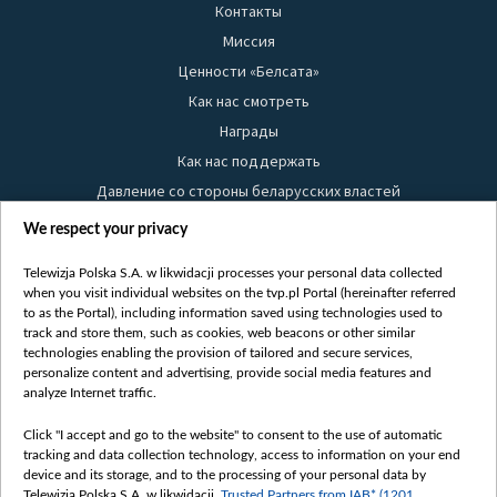
Контакты
Миссия
Ценности «Белсата»
Как нас смотреть
Награды
Как нас поддержать
Давление со стороны беларусских властей
Правила использования материалов
We respect your privacy
Информация об отправителе
Telewizja Polska S.A. w likwidacji processes your personal data collected
Безопасность
when you visit individual websites on the tvp.pl Portal (hereinafter referred
Youtube
to as the Portal), including information saved using technologies used to
track and store them, such as cookies, web beacons or other similar
Белсат news
technologies enabling the provision of tailored and secure services,
personalize content and advertising, provide social media features and
Белсат Life
analyze Internet traffic.
Жэстачайшы мульт
Click "I accept and go to the website" to consent to the use of automatic
Belsat English
tracking and data collection technology, access to information on your end
Biełsat PL
device and its storage, and to the processing of your personal data by
Telewizja Polska S.A. w likwidacji,
Trusted Partners from IAB* (1201