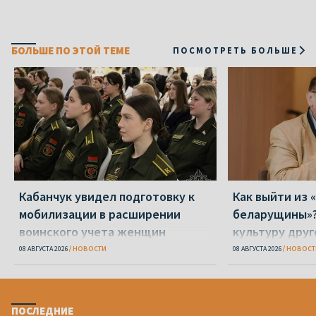
БОЛЬШЕ ПО ЭТОЙ ТЕМЕ
ПОСМОТРЕТЬ БОЛЬШЕ
Кабанчук увидел подготовку к
Как выйти из 
мобилизации в расширении
беларущины»?
воинского учета женщин
культуру друг
транслироват
08 АВГУСТА 2026
НОВОСТИ
08 АВГУСТА 2026
НОВОСТ
ПОСЛЕДНИЕ