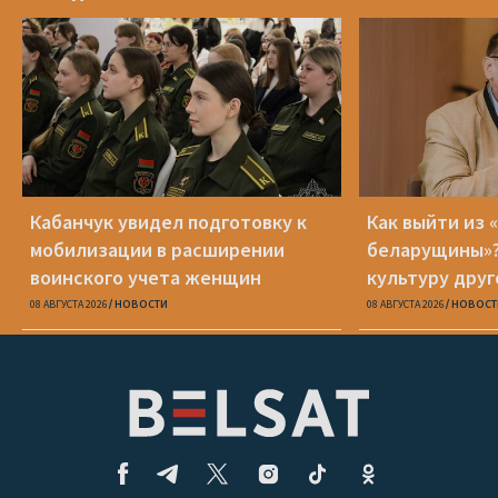
Кабанчук увидел подготовку к
Как выйти из 
мобилизации в расширении
беларущины»?
воинского учета женщин
культуру друг
транслироват
08 АВГУСТА 2026
НОВОСТИ
08 АВГУСТА 2026
НОВОСТ