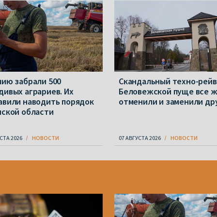
мию забрали 500
Скандальный техно-рейв
дивых аграриев. Их
Беловежской пуще все 
авили наводить порядок
отменили и заменили др
нской области
СТА 2026
НОВОСТИ
07 АВГУСТА 2026
НОВОСТИ