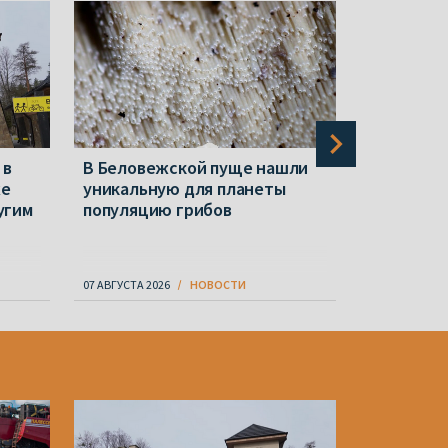
 в
В Беловежской пуще нашли
Проблема
же
уникальную для планеты
Беларуск
угим
популяцию грибов
комиссию
купленны
07 АВГУСТА 2026
НОВОСТИ
07 АВГУСТА 20