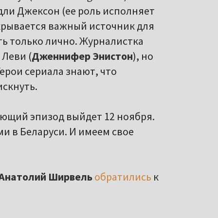
эдли Джексон (ее роль исполняет
скрывается важный источник для
ть только лично. Журналистка
Леви (
Дженнифер Энистон
), но
Герои сериала знают, что
искнуть.
дующий эпизод выйдет 12 ноября.
и в Беларуси. И имеем свое
Анатолий Ширвель
обратились
к