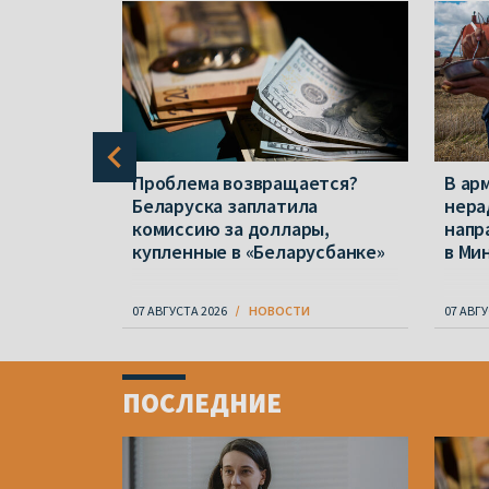
е нашли
Проблема возвращается?
В ар
анеты
Беларуска заплатила
нера
комиссию за доллары,
напр
купленные в «Беларусбанке»
в Ми
07 АВГУСТА 2026
НОВОСТИ
07 АВГУ
Item
1
ПОСЛЕДНИЕ
of
4