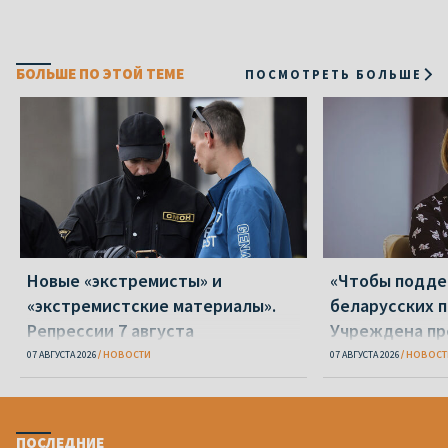
БОЛЬШЕ ПО ЭТОЙ ТЕМЕ
ПОСМОТРЕТЬ БОЛЬШЕ
Новые «экстремисты» и
«Чтобы подд
«экстремистские материалы».
беларусских п
Репрессии 7 августа
Учреждена пр
Вежновец
07 АВГУСТА 2026
НОВОСТИ
07 АВГУСТА 2026
НОВОСТ
ПОСЛЕДНИЕ