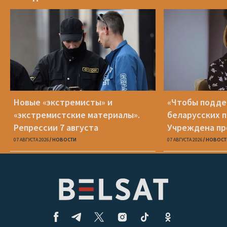
Новые «экстремисты» и
«Чтобы подд
«экстремистские материалы».
беларусских п
Репрессии 7 августа
Учреждена пр
Вежновец
07 АВГУСТА 2026
НОВОСТИ
07 АВГУСТА 2026
НОВОСТ