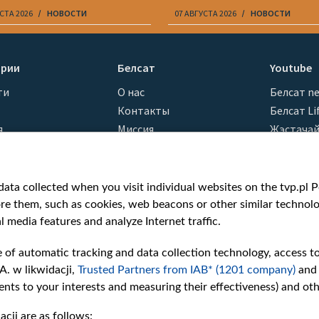
СТА 2026
НОВОСТИ
07 АВГУСТА 2026
НОВОСТИ
ории
Белсат
Youtube
ти
О нас
Белсат n
Контакты
Белсат Li
я
Миссия
Жэстачай
н
Ценности «Белсата»
Belsat En
Как нас смотреть
Biełsat PL
Награды
Белсат N
ata collected when you visit individual websites on the tvp.pl Por
Как нас поддержать
Белсат Sh
re them, such as cookies, web beacons or other similar technolog
Давление со стороны
Белсат Hi
l media features and analyze Internet traffic.
беларусских властей
Белсат Mu
e of automatic tracking and data collection technology, access t
Правила использования
Белсат D
A. w likwidacji,
Trusted Partners from IAB* (1201 company)
and
материалов
nts to your interests and measuring their effectiveness) and ot
Информация об
отправителе
cji are as follows: