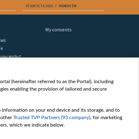
07 АВГУСТА 2026
НОВОСТИ
07 АВГУСТА 20
My consents
ews
fe
шы мульт
glish
ow
tal (hereinafter referred to as the Portal), including
orts
ies enabling the provision of tailored and secure
story
sic
o information on your end device and its storage, and to
oc
 other
Trusted TVP Partners (93 company)
, for marketing
hers, which we indicate below.