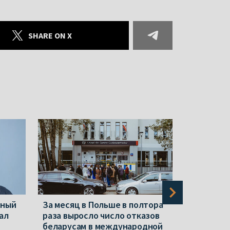
SHARE ON X
нный
За месяц в Польше в полтора
Новые «э
ал
раза выросло число отказов
«экстрем
беларусам в международной
Репрессии