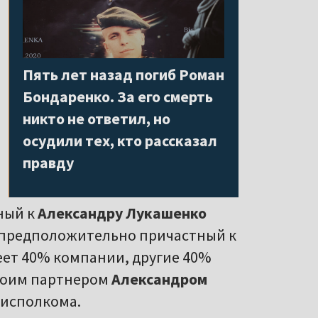
Пять лет назад погиб Роман
Бондаренко. За его смерть
никто не ответил, но
осудили тех, кто рассказал
правду
ный к
Александру Лукашенко
 предположительно причастный к
деет 40% компании, другие 40%
воим партнером
Александром
лисполкома.