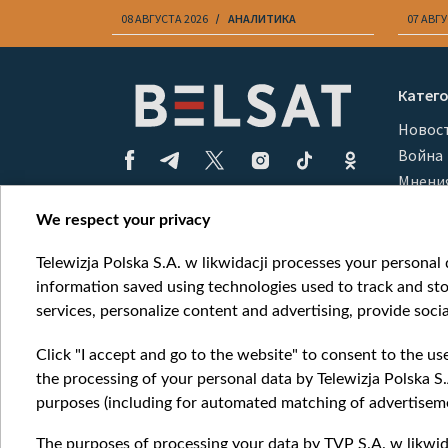
08 АВГУСТА 2026
АНАЛИТИКА
07 АВГУ
Item
1
Катег
of
Новос
10
Война
Мнени
Онлай
We respect your privacy
Telewizja Polska S.A. w likwidacji processes your personal d
information saved using technologies used to track and sto
services, personalize content and advertising, provide socia
Click "I accept and go to the website" to consent to the us
the processing of your personal data by Telewizja Polska S.
purposes (including for automated matching of advertiseme
The purposes of processing your data by TVP S.A. w likwida