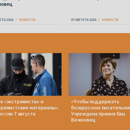
новец
СТА 2026
НОВОСТИ
07 АВГУСТА 2026
НОВОСТИ
е «экстремисты» и
«Чтобы поддержать
тремистские материалы».
беларусских писательни
ессии 7 августа
Учреждена премия Евы
Вежновец