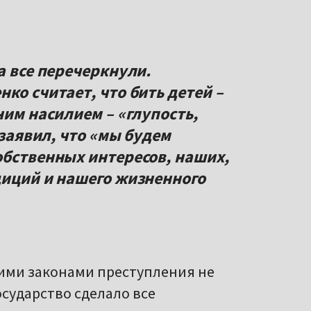
а все перечеркнули.
ко считает, что бить детей –
ним насилием – «глупость,
 заявил, что «мы будем
обственных интересов, наших,
диций и нашего жизненного
чшими законами преступления не
осударство сделало все