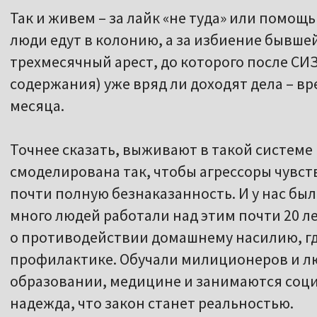
Так и живем – за лайк «не туда» или помо
люди едут в колонию, а за избиение бывше
трехмесячный арест, до которого после СИЗ
содержания) уже вряд ли доходят дела – в
месяца.
Точнее сказать, выживают в такой системе 
смоделирована так, чтобы агрессоры чувст
почти полную безнаказанность. И у нас был
много людей работали над этим почти 20 л
о противодействии домашнему насилию, гд
профилактике. Обучали милиционеров и лю
образовании, медицине и занимаются соц
надежда, что закон станет реальностью.