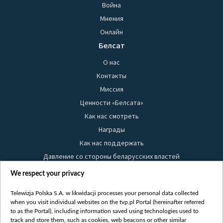
Война
Мнения
Онлайн
Белсат
О нас
Контакты
Миссия
Ценности «Белсата»
Как нас смотреть
Награды
Как нас поддержать
Давление со стороны беларусских властей
Правила использования материалов
We respect your privacy
Информация об отправителе
Telewizja Polska S.A. w likwidacji processes your personal data collected
Безопасность
when you visit individual websites on the tvp.pl Portal (hereinafter referred
Youtube
to as the Portal), including information saved using technologies used to
track and store them, such as cookies, web beacons or other similar