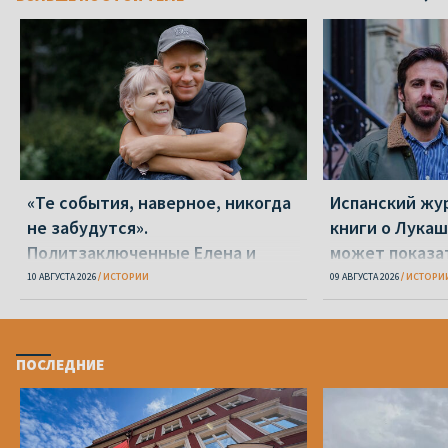
«Те события, наверное, никогда
Испанский жу
не забудутся».
книги о Лукаш
Политзаключенные Елена и
может показа
Сергей Мовшук – о 2020-м и
странам, что 
10 АВГУСТА 2026
ИСТОРИИ
09 АВГУСТА 2026
ИСТОРИ
шести годах после
демократией»
ПОСЛЕДНИЕ