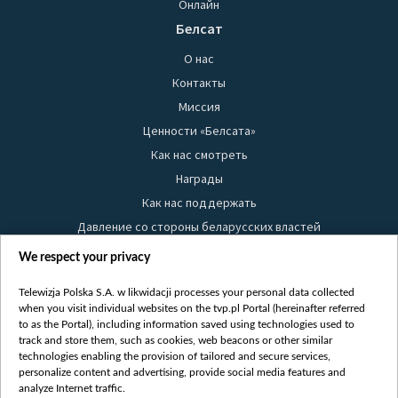
Онлайн
Белсат
О нас
Контакты
Миссия
Ценности «Белсата»
Как нас смотреть
Награды
Как нас поддержать
Давление со стороны беларусских властей
Правила использования материалов
We respect your privacy
Информация об отправителе
Telewizja Polska S.A. w likwidacji processes your personal data collected
Безопасность
when you visit individual websites on the tvp.pl Portal (hereinafter referred
Youtube
to as the Portal), including information saved using technologies used to
track and store them, such as cookies, web beacons or other similar
Белсат news
technologies enabling the provision of tailored and secure services,
personalize content and advertising, provide social media features and
Белсат Life
analyze Internet traffic.