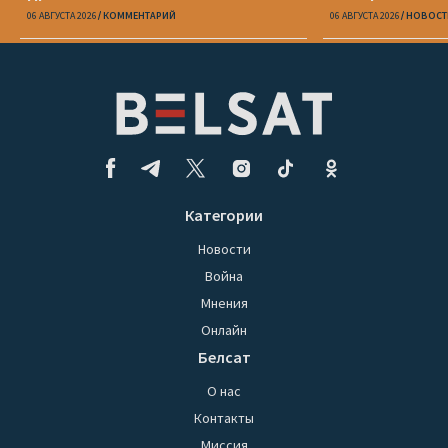
серьезные сомнения»
Zeit
06 АВГУСТА 2026
КОММЕНТАРИЙ
06 АВГУСТА 2026
НОВОСТ
Категории
Новости
Война
Мнения
Онлайн
Белсат
О нас
Контакты
Миссия