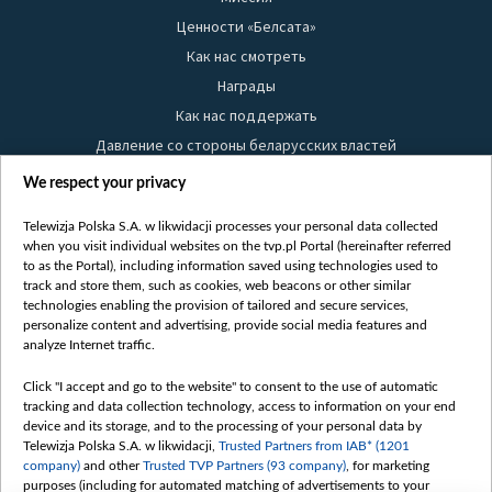
Ценности «Белсата»
Как нас смотреть
Награды
Как нас поддержать
Давление со стороны беларусских властей
Правила использования материалов
We respect your privacy
Информация об отправителе
Telewizja Polska S.A. w likwidacji processes your personal data collected
Безопасность
when you visit individual websites on the tvp.pl Portal (hereinafter referred
Youtube
to as the Portal), including information saved using technologies used to
track and store them, such as cookies, web beacons or other similar
Белсат news
technologies enabling the provision of tailored and secure services,
personalize content and advertising, provide social media features and
Белсат Life
analyze Internet traffic.
Жэстачайшы мульт
Belsat English
Click "I accept and go to the website" to consent to the use of automatic
tracking and data collection technology, access to information on your end
Biełsat PL
device and its storage, and to the processing of your personal data by
Белсат Now
Telewizja Polska S.A. w likwidacji,
Trusted Partners from IAB* (1201
company)
and other
Trusted TVP Partners (93 company)
, for marketing
Белсат Shorts
purposes (including for automated matching of advertisements to your