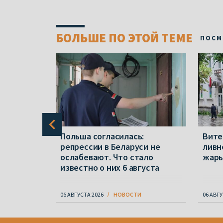
БОЛЬШЕ ПО ЭТОЙ ТЕМЕ
ПОСМ
ся в
Польша согласилась:
Вите
, за
репрессии в Беларуси не
ливн
ослабевают. Что стало
жар
известно о них 6 августа
06 АВГУСТА 2026
НОВОСТИ
06 АВГУ
Item