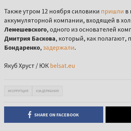
Также утром 12 ноября силовики
пришли
в 
аккумуляторной компании, входящей в хол
Лемешевского
, одного из основателей ко
Дмитрия Баскова
, который, как полагают,
Бондаренко
,
задержали
.
Якуб Хруст / ЮК
belsat.eu
#КОРРУПЦИЯ
#ЗАДЕРЖАНИЯ
SHARE ON FACEBOOK