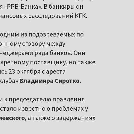
я «РРБ-Банка». В банкиры он
нансовых расследований КГК.
 одним из подозреваемых по
онному сговору между
неджерами ряда банков. Они
нкретному поставщику, но также
ь 23 октября с ареста
клуба»
Владимира Сиротко
.
ли к председателю правления
 стало известно о проблемах у
иевского
, а также о задержаниях