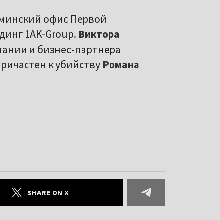
минский офис Первой
динг 1AK-Group.
Виктора
мпании и бизнес-партнера
 причастен к убийству
Романа
SHARE ON X