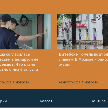
ша согласилась:
Витебск и Гомель подто
ессии в Беларуси не
ливнем. В Мозыре – реко
бевают. Что стало
жары
стно о них 6 августа
СТА 2026
НОВОСТИ
06 АВГУСТА 2026
НОВОСТИ
ории
Белсат
Youtube