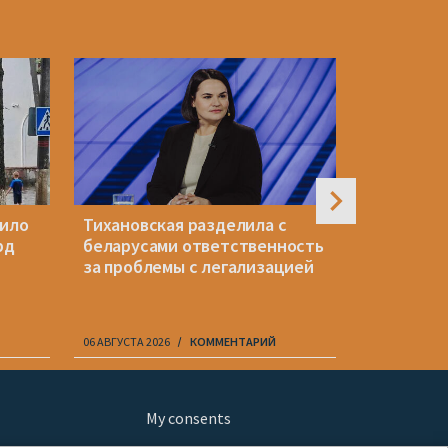
пило
Тихановская разделила с
Историк 
рд
беларусами ответственность
«Надеюсь
за проблемы с легализацией
кнопки с
хладнокр
06 АВГУСТА 2026
КОММЕНТАРИЙ
06 АВГУСТА 20
My consents