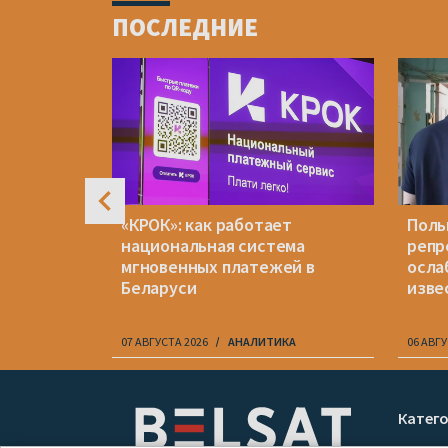
1
ПОСЛЕДНИЕ
of
4
кашенко
«КРОК»: как работает
Поль
ну?
национальная система
репр
мгновенных платежей в
осла
Беларуси
изве
07 АВГУСТА 2026
АНАЛИТИКА
06 АВГУ
Item
1
Катег
of