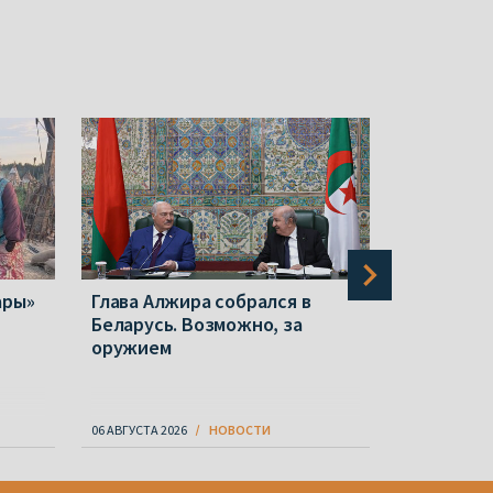
ары»
Глава Алжира собрался в
Польша с
Беларусь. Возможно, за
репрессии
оружием
ослабева
известно 
06 АВГУСТА 2026
НОВОСТИ
06 АВГУСТА 20