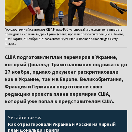
Государственный секретарь США Марко Рубио (справа) и руководитель аппарата
президента Украины Андрей Ермак (слева) провели пресс-конференцию в Женеве,
Швейцария, 23 ноября 2025 года. Фото: Beyza Binnur Dönmez / Anadolu для Getty
Imagess
США подготовили план перемирия в Украине,
который Дональд Трамп напомнил подписать до
27 ноября, однако документ раскритиковали
как в Украине, так и в Европе. Великобритания,
Франция и Германия подготовили свою
редакцию проекта плана перемирия США,
который уже попал к представителям США.
Читайте также:
Как отреагировали Украина и Россия на мирный
план Дональда Трампа