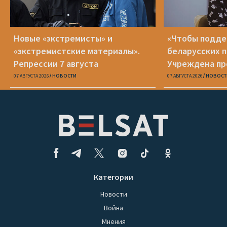
Новые «экстремисты» и
«Чтобы подд
«экстремистские материалы».
беларусских п
Репрессии 7 августа
Учреждена пр
Вежновец
07 АВГУСТА 2026
НОВОСТИ
07 АВГУСТА 2026
НОВОСТ
Категории
Новости
Война
Мнения