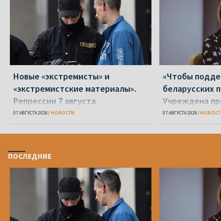
Новые «экстремисты» и
«Чтобы подд
«экстремистские материалы».
беларусских п
Репрессии 7 августа
Учреждена пр
Вежновец
07 АВГУСТА 2026
НОВОСТИ
07 АВГУСТА 2026
НОВОСТ
ПОСЛЕДНИЕ