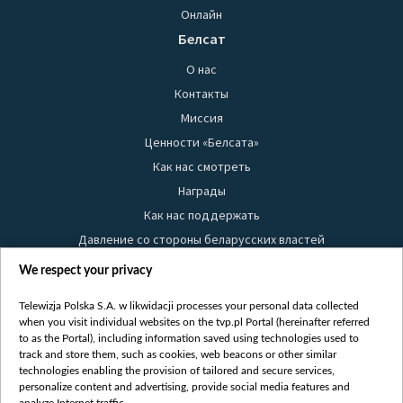
Онлайн
Белсат
О нас
Контакты
Миссия
Ценности «Белсата»
Как нас смотреть
Награды
Как нас поддержать
Давление со стороны беларусских властей
Правила использования материалов
We respect your privacy
Информация об отправителе
Telewizja Polska S.A. w likwidacji processes your personal data collected
Безопасность
when you visit individual websites on the tvp.pl Portal (hereinafter referred
Youtube
to as the Portal), including information saved using technologies used to
track and store them, such as cookies, web beacons or other similar
Белсат news
technologies enabling the provision of tailored and secure services,
personalize content and advertising, provide social media features and
Белсат Life