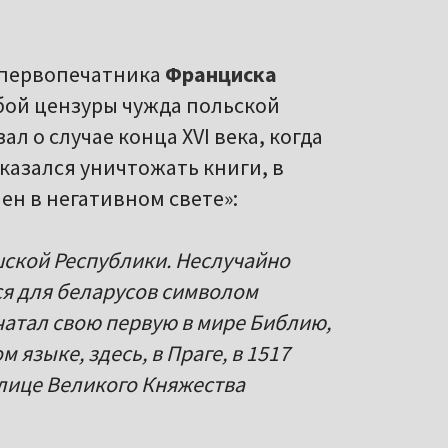
 первопечатника
Франциска
любой цензуры чужда польской
л о случае конца XVI века, когда
казался уничтожать книги, в
ен в негативном свете»:
шской Республики. Неслучайно
ся для беларусов символом
чатал свою первую в мире Библию,
языке, здесь, в Праге, в 1517
толице Великого Княжества