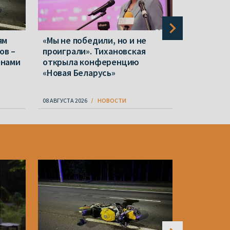
ям
«Мы не победили, но и не
Светлана
ов –
проиграли». Тихановская
смогла о
онами
открыла конференцию
счет в П
«Новая Беларусь»
08 АВГУСТА 2026
НОВОСТИ
08 АВГУСТА 20