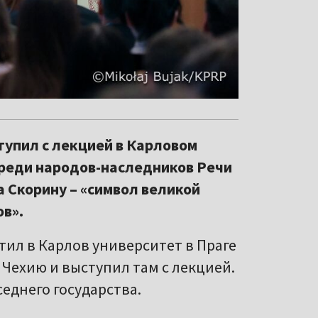
упил с лекцией в Карловом
 среди народов-наследников Речи
 Скорину – «символ великой
в».
тил в Карлов университет в Праге
 Чехию и выступил там с лекцией.
еднего государства.