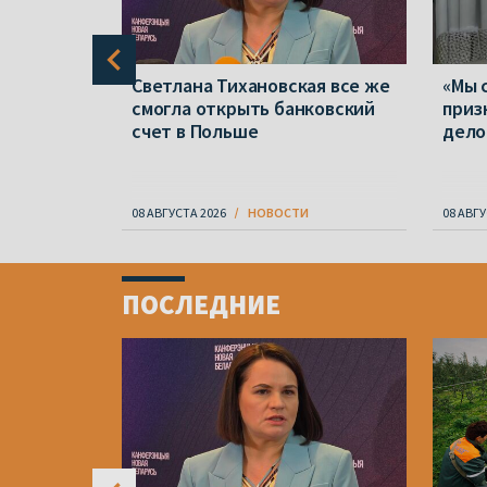
 и не
Светлана Тихановская все же
«Мы 
вская
смогла открыть банковский
приз
цию
счет в Польше
дело 
08 АВГУСТА 2026
НОВОСТИ
08 АВГУ
Item
1
ПОСЛЕДНИЕ
of
4