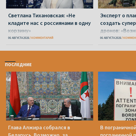
Светлана Тихановская: «Не
Эксперт о пл
кладите нас с россиянами в одну
создать супе
корзину»
дронов: «Воз
серьезные со
06 АВГУСТА 2026
КОММЕНТАРИЙ
06 АВГУСТА 2026
КОММЕН
ПОСЛЕДНИЕ
Глава Алжира собрался в
В пограничной
Беларусь. Возможно, за
пограничной 