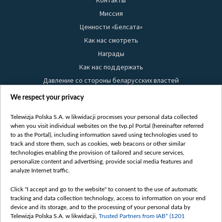
Контакты
Миссия
Ценности «Белсата»
Как нас смотреть
Награды
Как нас поддержать
Давление со стороны беларусских властей
Правила использования материалов
We respect your privacy
Информация об отправителе
Telewizja Polska S.A. w likwidacji processes your personal data collected
Безопасность
when you visit individual websites on the tvp.pl Portal (hereinafter referred
Youtube
to as the Portal), including information saved using technologies used to
track and store them, such as cookies, web beacons or other similar
Белсат news
technologies enabling the provision of tailored and secure services,
personalize content and advertising, provide social media features and
Белсат Life
analyze Internet traffic.
Жэстачайшы мульт
Click "I accept and go to the website" to consent to the use of automatic
Belsat English
tracking and data collection technology, access to information on your end
Biełsat PL
device and its storage, and to the processing of your personal data by
Telewizja Polska S.A. w likwidacji,
Trusted Partners from IAB* (1201
Белсат Now