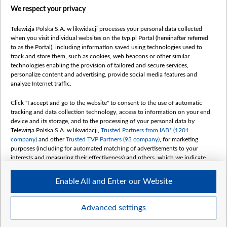
Правила использования материалов
We respect your privacy
Информация об отправителе
Telewizja Polska S.A. w likwidacji processes your personal data collected
Безопасность
when you visit individual websites on the tvp.pl Portal (hereinafter referred
Youtube
to as the Portal), including information saved using technologies used to
track and store them, such as cookies, web beacons or other similar
Белсат news
technologies enabling the provision of tailored and secure services,
personalize content and advertising, provide social media features and
Белсат Life
analyze Internet traffic.
Жэстачайшы мульт
Click "I accept and go to the website" to consent to the use of automatic
Belsat English
tracking and data collection technology, access to information on your end
Biełsat PL
device and its storage, and to the processing of your personal data by
Telewizja Polska S.A. w likwidacji,
Trusted Partners from IAB* (1201
Белсат Now
company)
and other
Trusted TVP Partners (93 company)
, for marketing
Белсат Shorts
purposes (including for automated matching of advertisements to your
interests and measuring their effectiveness) and others, which we indicate
Белсат History
below.
Белсат Music
Enable All and Enter our Website
The purposes of processing your data by TVP S.A. w likwidacji are as
Белсат Doc
follows:
My consents
Store and/or access information on a device
Advanced settings
Use limited data to select advertising
Create profiles for personalised advertising