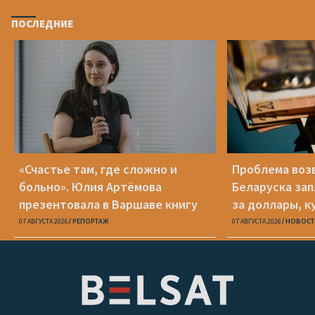
ПОСЛЕДНИЕ
«Счастье там, где сложно и
Проблема воз
больно». Юлия Артёмова
Беларуска за
презентовала в Варшаве книгу
за доллары, к
«Пока я искала слова»
«Беларусбанк
07 АВГУСТА 2026
РЕПОРТАЖ
07 АВГУСТА 2026
НОВОСТ