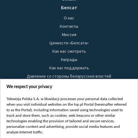
Белсат
О нас
Контакты
Миссия
Ценности «Белсата»
Как нас смотреть
Награды
Как нас поддержать
Давление со стороны беларусских властей
Правила использования материалов
We respect your privacy
Информация об отправителе
Telewizja Polska S.A. w likwidacji processes your personal data collected
Безопасность
when you visit individual websites on the tvp.pl Portal (hereinafter referred
Youtube
to as the Portal), including information saved using technologies used to
track and store them, such as cookies, web beacons or other similar
Белсат news
technologies enabling the provision of tailored and secure services,
personalize content and advertising, provide social media features and
Белсат Life
analyze Internet traffic.
Жэстачайшы мульт