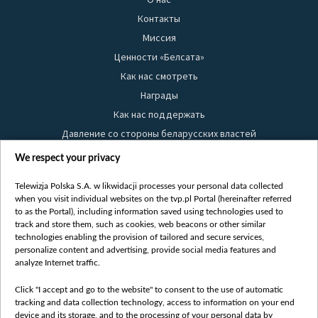
Контакты
Миссия
Ценности «Белсата»
Как нас смотреть
Награды
Как нас поддержать
Давление со стороны беларусских властей
Правила использования материалов
We respect your privacy
Информация об отправителе
Telewizja Polska S.A. w likwidacji processes your personal data collected
Безопасность
when you visit individual websites on the tvp.pl Portal (hereinafter referred
Youtube
to as the Portal), including information saved using technologies used to
track and store them, such as cookies, web beacons or other similar
Белсат news
technologies enabling the provision of tailored and secure services,
personalize content and advertising, provide social media features and
Белсат Life
analyze Internet traffic.
Жэстачайшы мульт
Click "I accept and go to the website" to consent to the use of automatic
Belsat English
tracking and data collection technology, access to information on your end
Biełsat PL
device and its storage, and to the processing of your personal data by