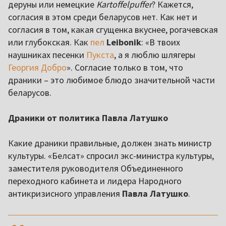
деруны или немецкие
Kartoffelpuffer
? Кажется,
согласия в этом среди беларусов нет. Как нет и
согласия в том, какая сгущенка вкуснее, рогачевская
или глубокская. Как
пел
Leibonik
: «В твоих
наушниках песенки
Пукста
, а я люблю шлягеры
Георгия Добро
». Согласие только в том, что
драники – это любимое блюдо значительной части
беларусов.
Драники от политика Павла Латушко
Какие драники правильные, должен знать министр
культуры. «Белсат» спросил экс-министра культуры,
заместителя руководителя Объединенного
переходного кабинета и лидера Народного
антикризисного управления
Павла Латушко
.
,,