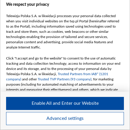
We respect your privacy
Чтобы драники хорошо пропеклись и не подгорели,
нужно взять стальную или чугунную сковороду,
Telewizja Polska S.A. w likwidacji processes your personal data collected
when you visit individual websites on the tvp.pl Portal (hereinafter referred
хорошо прогреть, смазать оливковым маслом.
to as the Portal), including information saved using technologies used to
Жарить драники как обычно, тут ухищрений нет.
track and store them, such as cookies, web beacons or other similar
technologies enabling the provision of tailored and secure services,
personalize content and advertising, provide social media features and
К драникам сделать грибную подливку. Обжарить
analyze Internet traffic.
лук, чеснок и грибы. Добавить мелкие куски
индейки, посолить. Тушить до готовности мясо.
Click "I accept and go to the website" to consent to the use of automatic
tracking and data collection technology, access to information on your end
Выключить огонь и в самом конце добавить
device and its storage, and to the processing of your personal data by
несколько ложек йогурта, перемешать. Подавать
Telewizja Polska S.A. w likwidacji,
Trusted Partners from IAB* (1201
company)
and other
Trusted TVP Partners (93 company)
, for marketing
вместе драники, подливку и квашеную капусту.
purposes (including for automated matching of advertisements to your
interests and measuring their effectiveness) and others, which we indicate
Драники для Лизы Ветровой
below.
Enable All and Enter our Website
The purposes of processing your data by TVP S.A. w likwidacji are as
Самый простой рецепт драников «Белсату»
follows:
Store and/or access information on a device
предложила блогер
Лиза Ветрова
:
,,
Advanced settings
Use limited data to select advertising
Create profiles for personalised advertising