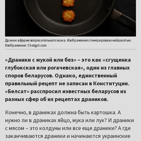
Драник в форме вопросительного знака. Изображение сгенерировано нейросетью.
Изображение: Chatgpt.com
«Драники с мукой или без» – это как «сгущенка
глубокская или рогачевская», один из главных
споров беларусов. Однако, единственный
правильный рецепт не записан в Конституции.
«Белсат» расспросил известных беларусов из
разных сфер об их рецептах драников.
Конечно, в драниках должна быть картошка. А
нужно ли в драниках яйцо, мука или лук? И драники
с мясом – это колдуны или все еще драники? А где
заканчиваются драники и начинаются украинские