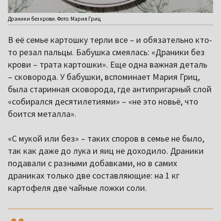
Драники без крови. Фото: Мария Гриц
В её семье картошку терли все – и обязательно кто-
то резал пальцы. Бабушка смеялась: «Драники без
крови – трата картошки». Еще одна важная деталь
– сковорода. У бабушки, вспоминает Мария Гриц,
была старинная сковорода, где антипригарный слой
«собирался десятилетиями» – «не это новьё, что
боится металла».
«С мукой или без» – таких споров в семье не было,
так как даже до лука и яиц не доходило. Драники
подавали с разными добавками, но в самих
драниках только две составляющие: на 1 кг
картофеля две чайные ложки соли.
,,