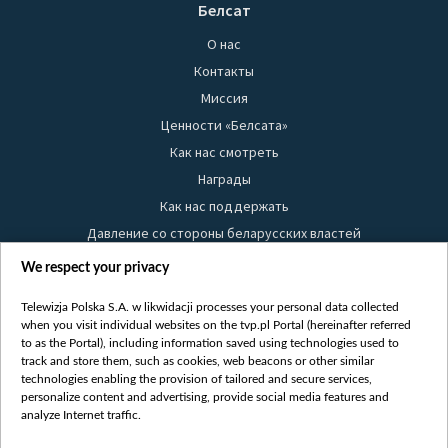
Белсат
О нас
Контакты
Миссия
Ценности «Белсата»
Как нас смотреть
Награды
Как нас поддержать
Давление со стороны беларусских властей
Правила использования материалов
We respect your privacy
Информация об отправителе
Telewizja Polska S.A. w likwidacji processes your personal data collected
Безопасность
when you visit individual websites on the tvp.pl Portal (hereinafter referred
Youtube
to as the Portal), including information saved using technologies used to
track and store them, such as cookies, web beacons or other similar
Белсат news
technologies enabling the provision of tailored and secure services,
personalize content and advertising, provide social media features and
Белсат Life
analyze Internet traffic.
Жэстачайшы мульт