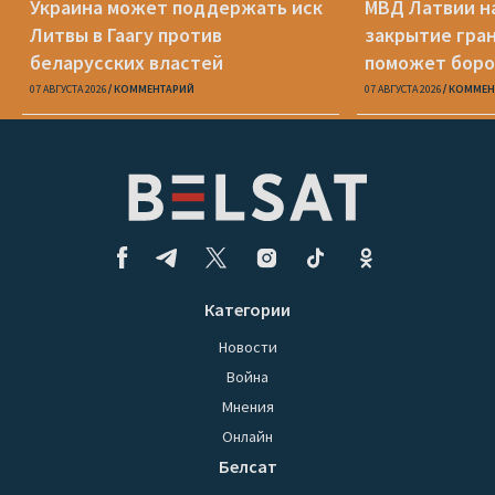
Украина может поддержать иск
МВД Латвии н
Литвы в Гаагу против
закрытие гра
беларусских властей
поможет боро
07 АВГУСТА 2026
КОММЕНТАРИЙ
07 АВГУСТА 2026
КОММЕН
Категории
Новости
Война
Мнения
Онлайн
Белсат