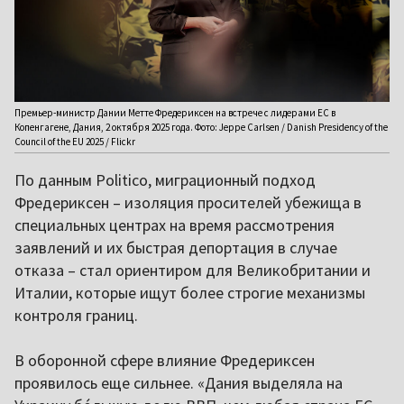
Премьер-министр Дании Метте Фредериксен на встрече с лидерами ЕС в
Копенгагене, Дания, 2 октября 2025 года. Фото: Jeppe Carlsen / Danish Presidency of the
Council of the EU 2025 / Flickr
По данным Politico, миграционный подход
Фредериксен – изоляция просителей убежища в
специальных центрах на время рассмотрения
заявлений и их быстрая депортация в случае
отказа – стал ориентиром для Великобритании и
Италии, которые ищут более строгие механизмы
контроля границ.
В оборонной сфере влияние Фредериксен
проявилось еще сильнее. «Дания выделяла на