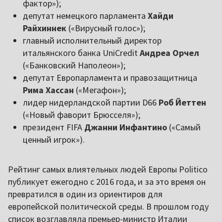
фактор»);
депутат немецкого парламента
Хайди
Райхиннек
(«Вирусный голос»);
главный исполнительный директор
итальянского банка UniCredit
Андреа Орчел
(«Банковский Наполеон»);
депутат Европарламента и правозащитница
Рима Хассан
(«Мегафон»);
лидер нидерландской партии D66
Роб Йеттен
(«Новый фаворит Брюсселя»);
президент FIFA
Джанни Инфантино
(«Самый
ценный игрок»).
Рейтинг самых влиятельных людей Европы Politico
публикует ежегодно с 2016 года, и за это время он
превратился в один из ориентиров для
европейской политической среды. В прошлом году
список возглавляла премьер-министр Италии