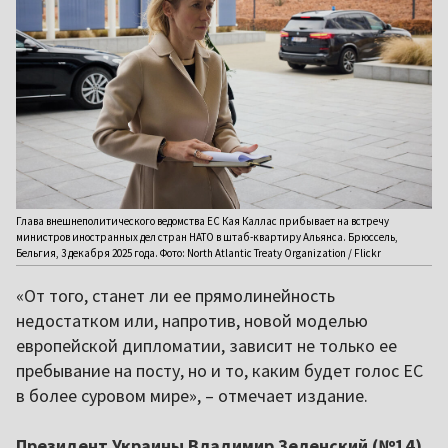
Глава внешнеполитического ведомства ЕС Кая Каллас прибывает на встречу
министров иностранных дел стран НАТО в штаб-квартиру Альянса. Брюссель,
Бельгия, 3 декабря 2025 года. Фото: North Atlantic Treaty Organization / Flickr
«От того, станет ли ее прямолинейность
недостатком или, напротив, новой моделью
европейской дипломатии, зависит не только ее
пребывание на посту, но и то, каким будет голос ЕС
в более суровом мире», – отмечает издание.
Президент Украины Владимир Зеленский (№14)