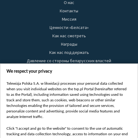
О нас
Контакты
Миссия
Ценности «Белсата»
Как нас смотреть
Награды
Как нас поддержать
Давление со стороны беларусских властей
Правила использования материалов
We respect your privacy
Информация об отправителе
Telewizja Polska S.A. w likwidacji processes your personal data collected
Безопасность
when you visit individual websites on the tvp.pl Portal (hereinafter referred
Youtube
to as the Portal), including information saved using technologies used to
track and store them, such as cookies, web beacons or other similar
Белсат news
technologies enabling the provision of tailored and secure services,
personalize content and advertising, provide social media features and
Белсат Life
analyze Internet traffic.
Жэстачайшы мульт
Belsat English
Click "I accept and go to the website" to consent to the use of automatic
tracking and data collection technology, access to information on your end
Biełsat PL