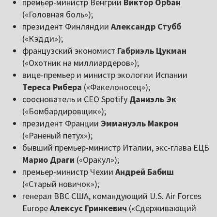
премьер-министр Венгрии
Виктор Орбан
(«Головная боль»);
президент Финляндии
Александр Стубб
(«Кэдди»);
французский экономист
Габриэль Цукман
(«Охотник на миллиардеров»);
вице-премьер и министр экологии Испании
Тереса Рибера
(«Факелоносец»);
сооснователь и CEO Spotify
Даниэль Эк
(«Бомбардировщик»);
президент Франции
Эммануэль Макрон
(«Раненый петух»);
бывший премьер-министр Италии, экс-глава ЕЦБ
Марио Драги
(«Оракул»);
премьер-министр Чехии
Андрей Бабиш
(«Старый новичок»);
генерал ВВС США, командующий U.S. Air Forces
Europe
Алексус Гринкевич
(«Сдерживающий