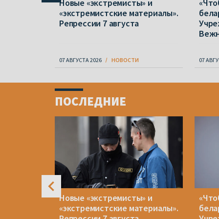
в полтора
Новые «экстремисты» и
«Что
 отказов
«экстремистские материалы».
бела
народной
Репрессии 7 августа
Учре
Веж
07 АВГУСТА 2026
НОВОСТИ
07 АВГУ
Item
1
ПОСЛЕДНИЕ
of
4
рейв в
Новые «экстремисты» и
«Что
все же
«экстремистские материалы».
бела
и другим
Репрессии 7 августа
Учре