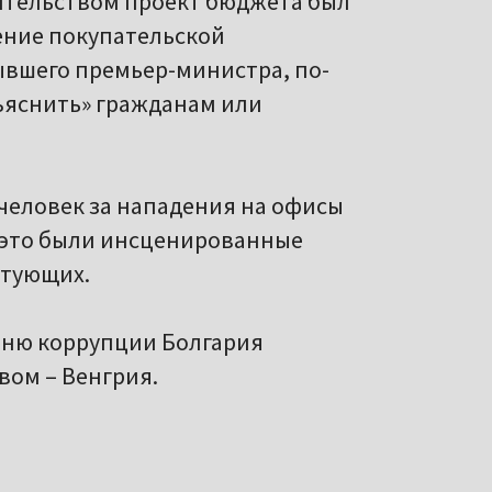
ительством проект бюджета был
ение покупательской
ывшего премьер-министра, по-
бъяснить» гражданам или
человек за нападения на офисы
 это были инсценированные
стующих.
ровню коррупции Болгария
вом – Венгрия.