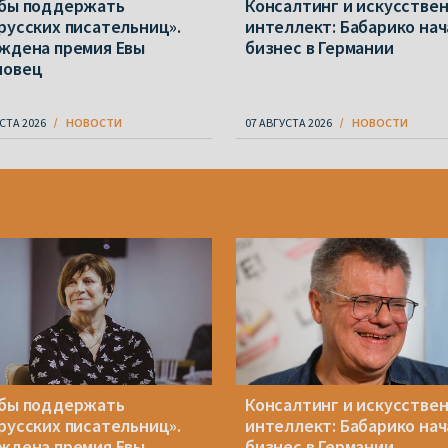
бы поддержать
Консалтинг и искусстве
русских писательниц».
интеллект: Бабарико нач
ждена премия Евы
бизнес в Германии
новец
СТА 2026
НОВОСТИ
07 АВГУСТА 2026
НОВОСТИ
бы поддержать
Консалтинг и искусстве
русских писательниц».
интеллект: Бабарико нач
ждена премия Евы
бизнес в Германии