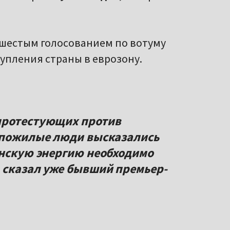
шестым голосованием по вотуму
тупления страны в еврозону.
протестующих против
и пожилые люди высказались
анскую энергию необходимо
 сказал уже бывший премьер-