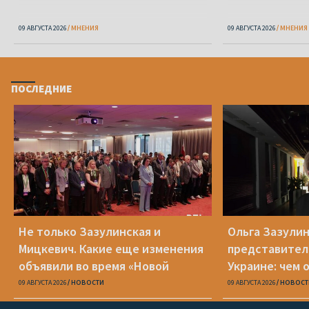
09 АВГУСТА 2026
МНЕНИЯ
09 АВГУСТА 2026
МНЕНИЯ
ПОСЛЕДНИЕ
Не только Зазулинская и
Ольга Зазулин
Мицкевич. Какие еще изменения
представител
объявили во время «Новой
Украине: чем 
Беларуси»
ОПК
09 АВГУСТА 2026
НОВОСТИ
09 АВГУСТА 2026
НОВОСТ