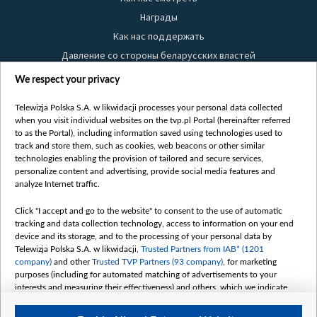
Награды
Как нас поддержать
Давление со стороны беларусских властей
Правила использования материалов
We respect your privacy
Информация об отправителе
Telewizja Polska S.A. w likwidacji processes your personal data collected
Безопасность
when you visit individual websites on the tvp.pl Portal (hereinafter referred
Youtube
to as the Portal), including information saved using technologies used to
track and store them, such as cookies, web beacons or other similar
Белсат news
technologies enabling the provision of tailored and secure services,
personalize content and advertising, provide social media features and
Белсат Life
analyze Internet traffic.
Жэстачайшы мульт
Click "I accept and go to the website" to consent to the use of automatic
Belsat English
tracking and data collection technology, access to information on your end
Biełsat PL
device and its storage, and to the processing of your personal data by
Telewizja Polska S.A. w likwidacji,
Trusted Partners from IAB* (1201
Белсат Now
company)
and other
Trusted TVP Partners (93 company)
, for marketing
Белсат Shorts
purposes (including for automated matching of advertisements to your
interests and measuring their effectiveness) and others, which we indicate
Белсат History
below.
Белсат Music