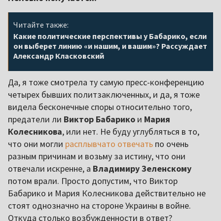
Читайте также:
Какие политические перспективы у Бабарико, если
он выберет линию «и нашим, и вашим»? Рассуждает
Александр Класковский
Да, я тоже смотрела ту самую пресс-конференцию
четырех бывших политзаключенных, и да, я тоже
видела бесконечные споры относительно того,
предатели ли
Виктор Бабарико
и
Мария
Колесникова
, или нет. Не буду углубляться в то,
что они могли
расплывчато отвечать
по очень
разным причинам и возьму за истину, что они
отвечали искренне, а
Владимиру Зеленскому
потом врали. Просто допустим, что Виктор
Бабарико и Мария Колесникова
действительно не
стоят однозначно на стороне Украины в войне.
Откуда столько возбужденности в ответ?