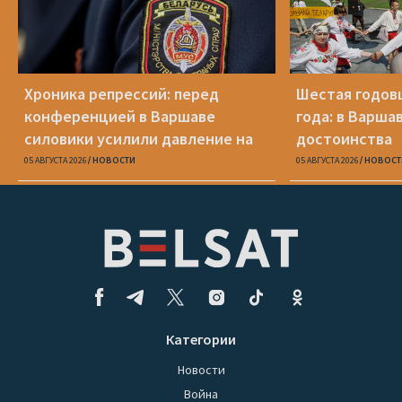
Хроника репрессий: перед
Шестая годов
конференцией в Варшаве
года: в Варша
силовики усилили давление на
достоинства
беларусов
05 АВГУСТА 2026
НОВОСТИ
05 АВГУСТА 2026
НОВОСТ
Категории
Новости
Война