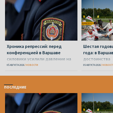
Хроника репрессий: перед
Шестая годов
конференцией в Варшаве
года: в Варша
силовики усилили давление на
достоинства
беларусов
05 АВГУСТА 2026
НОВОСТИ
05 АВГУСТА 2026
НОВОСТ
ПОСЛЕДНИЕ