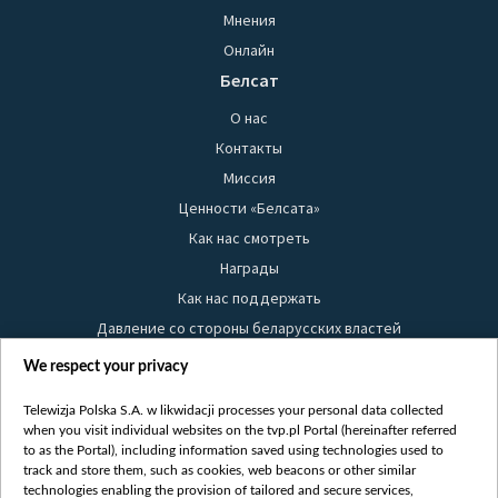
Мнения
Онлайн
Белсат
О нас
Контакты
Миссия
Ценности «Белсата»
Как нас смотреть
Награды
Как нас поддержать
Давление со стороны беларусских властей
Правила использования материалов
We respect your privacy
Информация об отправителе
Telewizja Polska S.A. w likwidacji processes your personal data collected
Безопасность
when you visit individual websites on the tvp.pl Portal (hereinafter referred
Youtube
to as the Portal), including information saved using technologies used to
track and store them, such as cookies, web beacons or other similar
Белсат news
technologies enabling the provision of tailored and secure services,