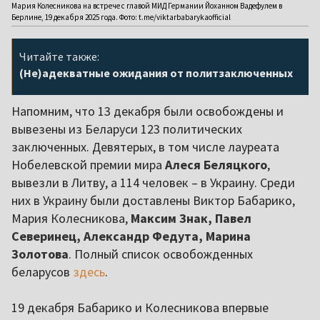
Мария Колесникова на встрече с главой МИД Германии Йоханном Вадефулем в
Берлине, 19 декабря 2025 года. Фото: t.me/viktarbabarykaofficial
Читайте также:
(Не)адекватные ожидания от политзаключенных
Напомним, что 13 декабря были освобождены и
вывезены из Беларуси 123 политических
заключенных. Девятерых, в том числе лауреата
Нобелевской премии мира
Алеся Беляцкого
,
вывезли в Литву, а 114 человек – в Украину. Среди
них в Украину были доставлены Виктор Бабарико,
Мария Колесникова,
Максим Знак, Павел
Северинец, Александр Федута, Марина
Золотова
. Полный список освобожденных
беларусов
здесь
.
19 декабря Бабарико и Колесникова впервые