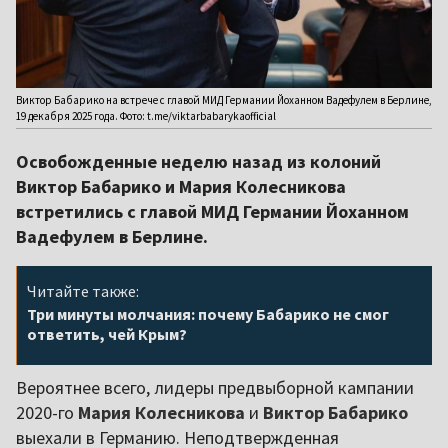
Виктор Бабарико на встрече с главой МИД Германии Йоханном Вадефулем в Берлине,
19 декабря 2025 года. Фото: t.me/viktarbabarykaofficial
Освобожденные неделю назад из колоний
Виктор Бабарико и Мария Колесникова
встретились с главой МИД Германии Йоханном
Вадефулем в Берлине.
Читайте также:
Три минуты молчания: почему Бабарико не смог
ответить, чей Крым?
Вероятнее всего, лидеры предвыборной кампании
2020-го
Мария Колесникова
и
Виктор Бабарико
выехали в Германию. Неподтвержденная