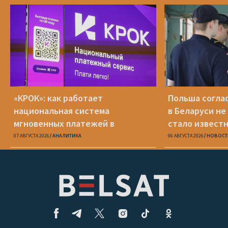
«КРОК»: как работает
Польша соглас
национальная система
в Беларуси не
мгновенных платежей в
стало известн
Беларуси
07 АВГУСТА 2026
АНАЛИТИКА
06 АВГУСТА 2026
НОВОСТ