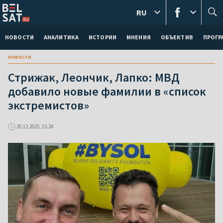
RU
НОВОСТИ
АНАЛИТИКА
ИСТОРИИ
МНЕНИЯ
ОБЪЕКТИВ
ПРОГ
новости
Стрижак, Леончик, Лапко: МВД
добавило новые фамилии в «список
экстремистов»
20.12.2025, 15:24