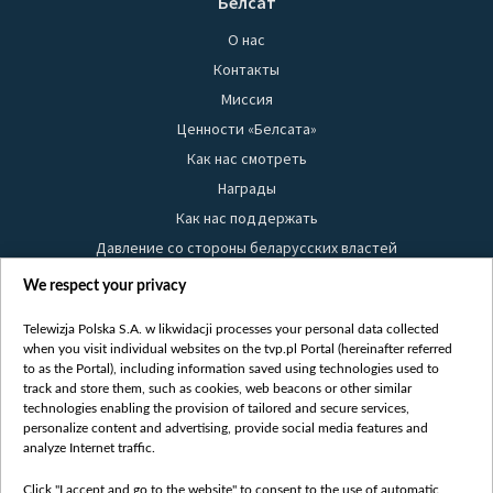
Белсат
О нас
Контакты
Миссия
Ценности «Белсата»
Как нас смотреть
Награды
Как нас поддержать
Давление со стороны беларусских властей
Правила использования материалов
We respect your privacy
Информация об отправителе
Telewizja Polska S.A. w likwidacji processes your personal data collected
Безопасность
when you visit individual websites on the tvp.pl Portal (hereinafter referred
Youtube
to as the Portal), including information saved using technologies used to
track and store them, such as cookies, web beacons or other similar
Белсат news
technologies enabling the provision of tailored and secure services,
personalize content and advertising, provide social media features and
Белсат Life
analyze Internet traffic.
Жэстачайшы мульт
Click "I accept and go to the website" to consent to the use of automatic