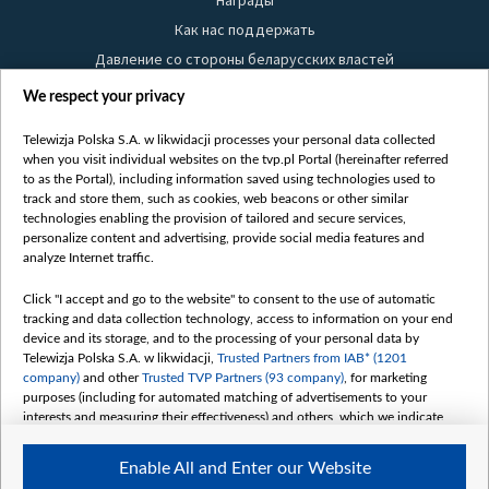
Награды
Как нас поддержать
Давление со стороны беларусских властей
Правила использования материалов
We respect your privacy
Информация об отправителе
Telewizja Polska S.A. w likwidacji processes your personal data collected
Безопасность
when you visit individual websites on the tvp.pl Portal (hereinafter referred
Youtube
to as the Portal), including information saved using technologies used to
track and store them, such as cookies, web beacons or other similar
Белсат news
technologies enabling the provision of tailored and secure services,
personalize content and advertising, provide social media features and
Белсат Life
analyze Internet traffic.
Жэстачайшы мульт
Click "I accept and go to the website" to consent to the use of automatic
Belsat English
tracking and data collection technology, access to information on your end
Biełsat PL
device and its storage, and to the processing of your personal data by
Telewizja Polska S.A. w likwidacji,
Trusted Partners from IAB* (1201
Белсат Now
company)
and other
Trusted TVP Partners (93 company)
, for marketing
Белсат Shorts
purposes (including for automated matching of advertisements to your
interests and measuring their effectiveness) and others, which we indicate
Белсат History
below.
Белсат Music
Enable All and Enter our Website
The purposes of processing your data by TVP S.A. w likwidacji are as
Белсат Doc