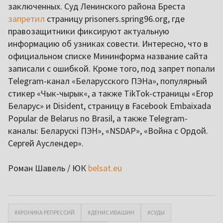
заключенных. Суд Ленинского района Бреста
запретил
страницу prisoners.spring96.org
, где
правозащитники фиксируют актуальную
информацию об узниках совести. Интересно, что в
официальном списке Мининформа название сайта
записали с ошибкой. Кроме того, под запрет попали
Telegram-канал «Беларусского ПЭНа», популярный
стикер «Чык-чырык«, а также TikTok-страницы «Егор
Беларус» и Disident, страницу в Facebook Embaixada
Popular de Belarus no Brasil, а также Telegram-
каналы: Беларускi ПЭН», «NSDAP», «Война с Ордой.
Сергей Ауслендер».
Роман Шавель / ЮК
belsat.eu
#ХРОНИКА РЕПРЕССИЙ
#ДЕНИС ИВАШИН
#СУДЫ