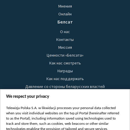
Мнения
Онлайн
Белсат
О нас
Контакты
Миссия
Ценности «Белсата»
Как нас смотреть
Награды
Как нас поддержать
Давление со стороны беларусских властей
Правила использования материалов
We respect your privacy
Информация об отправителе
Telewizja Polska S.A. w likwidacji processes your personal data collected
Безопасность
when you visit individual websites on the tvp.pl Portal (hereinafter referred
Youtube
to as the Portal), including information saved using technologies used to
track and store them, such as cookies, web beacons or other similar
Белсат news
technologies enabling the provision of tailored and secure services,