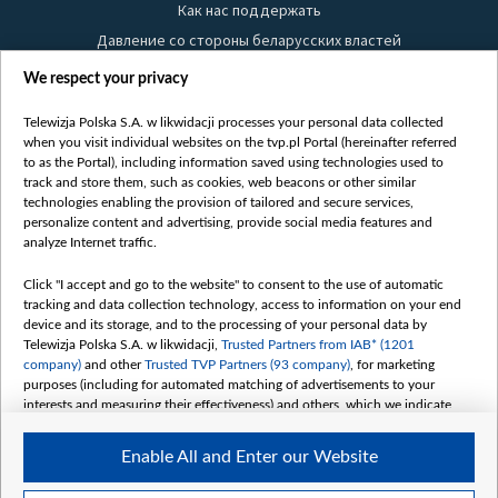
Как нас поддержать
Давление со стороны беларусских властей
Правила использования материалов
We respect your privacy
Информация об отправителе
Telewizja Polska S.A. w likwidacji processes your personal data collected
Безопасность
when you visit individual websites on the tvp.pl Portal (hereinafter referred
Youtube
to as the Portal), including information saved using technologies used to
track and store them, such as cookies, web beacons or other similar
Белсат news
technologies enabling the provision of tailored and secure services,
personalize content and advertising, provide social media features and
Белсат Life
analyze Internet traffic.
Жэстачайшы мульт
Click "I accept and go to the website" to consent to the use of automatic
Belsat English
tracking and data collection technology, access to information on your end
Biełsat PL
device and its storage, and to the processing of your personal data by
Telewizja Polska S.A. w likwidacji,
Trusted Partners from IAB* (1201
Белсат Now
company)
and other
Trusted TVP Partners (93 company)
, for marketing
Белсат Shorts
purposes (including for automated matching of advertisements to your
interests and measuring their effectiveness) and others, which we indicate
Белсат History
below.
Белсат Music
Enable All and Enter our Website
The purposes of processing your data by TVP S.A. w likwidacji are as
Белсат Doc
follows: