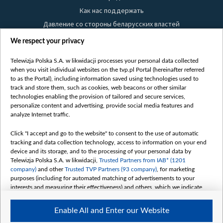
Как нас поддержать
Давление со стороны беларусских властей
Правила использования материалов
We respect your privacy
Информация об отправителе
Telewizja Polska S.A. w likwidacji processes your personal data collected
Безопасность
when you visit individual websites on the tvp.pl Portal (hereinafter referred
Youtube
to as the Portal), including information saved using technologies used to
track and store them, such as cookies, web beacons or other similar
Белсат news
technologies enabling the provision of tailored and secure services,
personalize content and advertising, provide social media features and
Белсат Life
analyze Internet traffic.
Жэстачайшы мульт
Click "I accept and go to the website" to consent to the use of automatic
Belsat English
tracking and data collection technology, access to information on your end
Biełsat PL
device and its storage, and to the processing of your personal data by
Telewizja Polska S.A. w likwidacji,
Trusted Partners from IAB* (1201
Белсат Now
company)
and other
Trusted TVP Partners (93 company)
, for marketing
Белсат Shorts
purposes (including for automated matching of advertisements to your
interests and measuring their effectiveness) and others, which we indicate
Белсат History
below.
Белсат Music
Enable All and Enter our Website
The purposes of processing your data by TVP S.A. w likwidacji are as
Белсат Doc
follows: