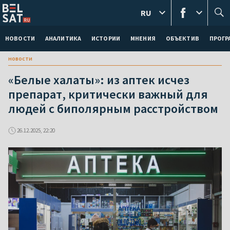
RU
НОВОСТИ
АНАЛИТИКА
ИСТОРИИ
МНЕНИЯ
ОБЪЕКТИВ
ПРОГ
новости
«Белые халаты»: из аптек исчез
препарат, критически важный для
людей с биполярным расстройством
26.12.2025, 22:20