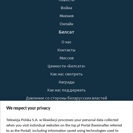
Война
Мнения
Онлайн
Белсат
О нас
Контакты
Миссия
Ценности «Белсата»
Как нас смотреть
Награды
Как нас поддержать
Давление со стороны беларусских властей
Правила использования материалов
We respect your privacy
Информация об отправителе
Telewizja Polska S.A. w likwidacji processes your personal data collected
Безопасность
when you visit individual websites on the tvp.pl Portal (hereinafter referred
Youtube
to as the Portal), including information saved using technologies used to