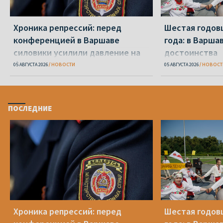
Хроника репрессий: перед
Шестая годов
конференцией в Варшаве
года: в Варша
силовики усилили давление на
достоинства
беларусов
05 АВГУСТА 2026
НОВОСТИ
05 АВГУСТА 2026
НОВОСТ
ПОСЛЕДНИЕ
Хроника репрессий: перед
Шестая годов