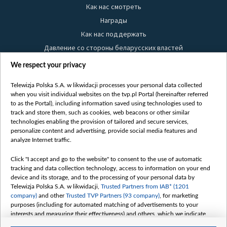
Как нас смотреть
Награды
Как нас поддержать
Давление со стороны беларусских властей
Правила использования материалов
We respect your privacy
Информация об отправителе
Telewizja Polska S.A. w likwidacji processes your personal data collected
Безопасность
when you visit individual websites on the tvp.pl Portal (hereinafter referred
Youtube
to as the Portal), including information saved using technologies used to
track and store them, such as cookies, web beacons or other similar
Белсат news
technologies enabling the provision of tailored and secure services,
personalize content and advertising, provide social media features and
Белсат Life
analyze Internet traffic.
Жэстачайшы мульт
Click "I accept and go to the website" to consent to the use of automatic
Belsat English
tracking and data collection technology, access to information on your end
Biełsat PL
device and its storage, and to the processing of your personal data by
Telewizja Polska S.A. w likwidacji,
Trusted Partners from IAB* (1201
Белсат Now
company)
and other
Trusted TVP Partners (93 company)
, for marketing
Белсат Shorts
purposes (including for automated matching of advertisements to your
interests and measuring their effectiveness) and others, which we indicate
Белсат History
below.