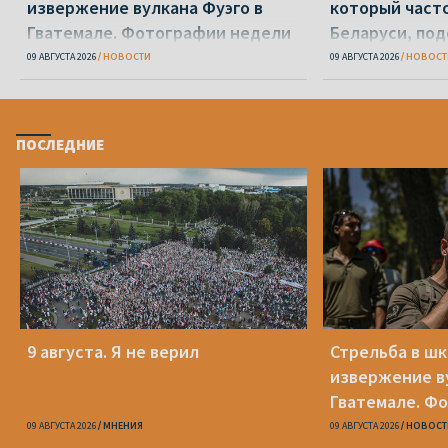
извержение вулкана Фуэго в
который часто
Гватемале. Фотографии недели
Беларуси, по
взяточничест
09 АВГУСТА 2026
НОВОСТИ
09 АВГУСТА 2026
НОВОСТ
ПОСЛЕДНИЕ
9 августа. Я не верил
Стрельба в шк
извержение ву
Гватемале. Ф
09 АВГУСТА 2026
МНЕНИЯ
09 АВГУСТА 2026
НОВОСТ