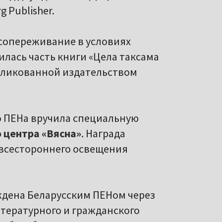
 Publisher.
 сопереживание в условиях
лась часть книги «Цела таксама
бликованной издательством
о ПЕНа вручила специальную
о центра «Вясна»
. Награда
 всестороннего освещения
дена Беларусским ПЕНом через
итературного и гражданского