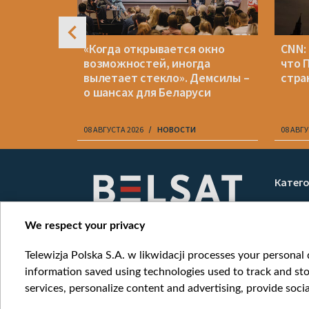
дут
«Когда открывается окно
CNN:
 учет –
возможностей, иногда
что 
сается
вылетает стекло». Демсилы –
стра
о шансах для Беларуси
08 АВГУСТА 2026
НОВОСТИ
08 АВГУ
Item
1
Катег
of
Новос
10
Война
We respect your privacy
Мнени
Telewizja Polska S.A. w likwidacji processes your personal d
Онлай
information saved using technologies used to track and sto
services, personalize content and advertising, provide socia