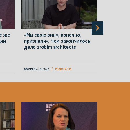
е же
«Мы свою вину, конечно,
«Когда о
кий
признали». Чем закончилось
возможно
дело zrobim architects
вылетает
о шансах
08 АВГУСТА 2026
НОВОСТИ
08 АВГУСТА 20