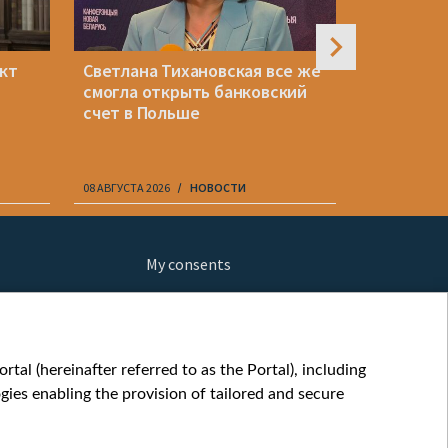
ект
Светлана Тихановская все же
Может ли
и
смогла открыть банковский
Польшу в
счет в Польше
яблок? О
08 АВГУСТА 2026
НОВОСТИ
08 АВГУСТА 20
My consents
ews
fe
шы мульт
tal (hereinafter referred to as the Portal), including
glish
ies enabling the provision of tailored and secure
ow