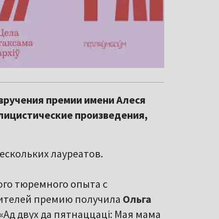
вручения премии имени Алеся
лицистические произведения,
ескольких лауреатов.
ого тюремного опыта с
ителей премию получила
Ольга
 «Ад двух да пятнаццаці: Мая мама