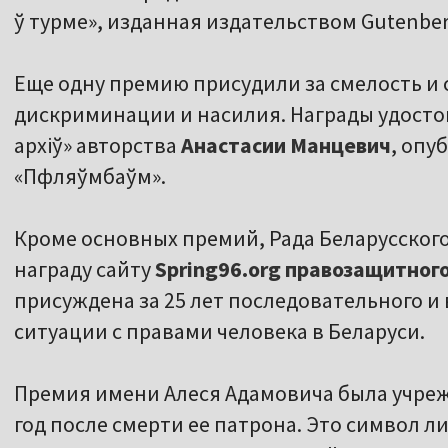
ў турме», изданная издательством Gutenberg
Еще одну премию присудили за смелость и
дискриминации и насилия. Награды удостои
архіў» авторства
Анастасии Манцевич
, опу
«Пфляўмбаўм».
Кроме основных премий, Рада Беларусског
награду сайту
Spring96.org правозащитног
присуждена за 25 лет последовательного и
ситуации с правами человека в Беларуси.
Премия имени Алеся Адамовича
была учреж
год после смерти ее патрона. Это символ л