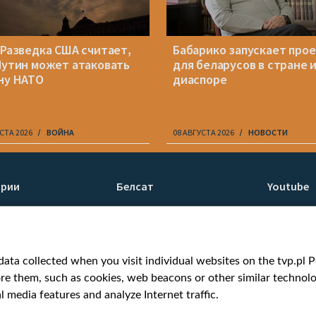
 Разведка США считает,
Бабарико запускает про
Путин может атаковать
для беларусов в стране 
ну НАТО
диаспоре
СТА 2026
ВОЙНА
08 АВГУСТА 2026
НОВОСТИ
ории
Белсат
Youtube
ти
О нас
Белсат n
Контакты
Белсат Li
я
Миссия
Жэстачай
ata collected when you visit individual websites on the tvp.pl Por
н
Ценности «Белсата»
Belsat En
re them, such as cookies, web beacons or other similar technolog
Как нас смотреть
Biełsat PL
l media features and analyze Internet traffic.
Награды
Белсат N