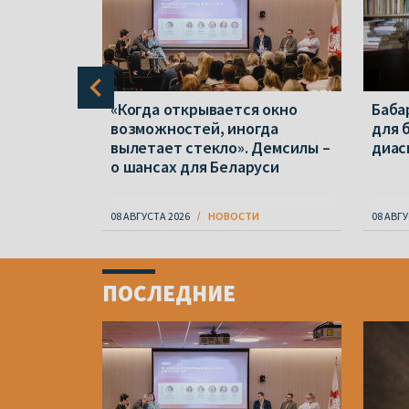
чно,
«Когда открывается окно
Баба
ончилось
возможностей, иногда
для 
ts
вылетает стекло». Демсилы –
диас
о шансах для Беларуси
08 АВГУСТА 2026
НОВОСТИ
08 АВГУ
Item
1
ПОСЛЕДНИЕ
of
4