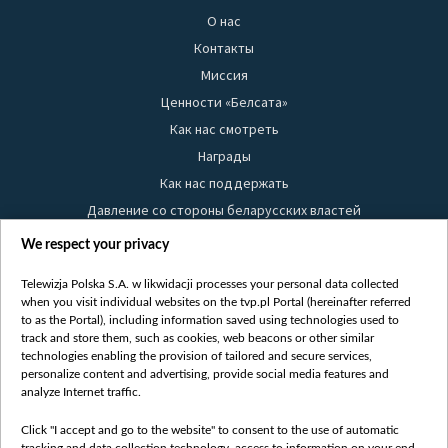
О нас
Контакты
Миссия
Ценности «Белсата»
Как нас смотреть
Награды
Как нас поддержать
Давление со стороны беларусских властей
Правила использования материалов
We respect your privacy
Информация об отправителе
Telewizja Polska S.A. w likwidacji processes your personal data collected
Безопасность
when you visit individual websites on the tvp.pl Portal (hereinafter referred
Youtube
to as the Portal), including information saved using technologies used to
track and store them, such as cookies, web beacons or other similar
Белсат news
technologies enabling the provision of tailored and secure services,
personalize content and advertising, provide social media features and
Белсат Life
analyze Internet traffic.
Жэстачайшы мульт
Click "I accept and go to the website" to consent to the use of automatic
Belsat English