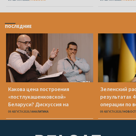
проблемы»
ПОСЛЕДНИЕ
Какова цена построения
Зеленский рас
«постлукашенковской»
результатах 
Беларуси? Дискуссия на
операции по 
конференции «Новая Беларусь»
Россию: «У ни
09 АВГУСТА 2026
АНАЛИТИКА
09 АВГУСТА 2026
НОВОСТ
проблемы»