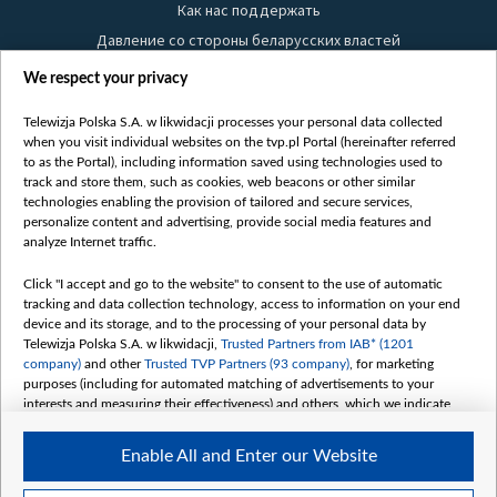
Как нас поддержать
Давление со стороны беларусских властей
Правила использования материалов
We respect your privacy
Информация об отправителе
Telewizja Polska S.A. w likwidacji processes your personal data collected
Безопасность
when you visit individual websites on the tvp.pl Portal (hereinafter referred
Youtube
to as the Portal), including information saved using technologies used to
track and store them, such as cookies, web beacons or other similar
Белсат news
technologies enabling the provision of tailored and secure services,
personalize content and advertising, provide social media features and
Белсат Life
analyze Internet traffic.
Жэстачайшы мульт
Click "I accept and go to the website" to consent to the use of automatic
Belsat English
tracking and data collection technology, access to information on your end
Biełsat PL
device and its storage, and to the processing of your personal data by
Telewizja Polska S.A. w likwidacji,
Trusted Partners from IAB* (1201
Белсат Now
company)
and other
Trusted TVP Partners (93 company)
, for marketing
Белсат Shorts
purposes (including for automated matching of advertisements to your
interests and measuring their effectiveness) and others, which we indicate
Белсат History
below.
Белсат Music
Enable All and Enter our Website
The purposes of processing your data by TVP S.A. w likwidacji are as
Белсат Doc
follows: