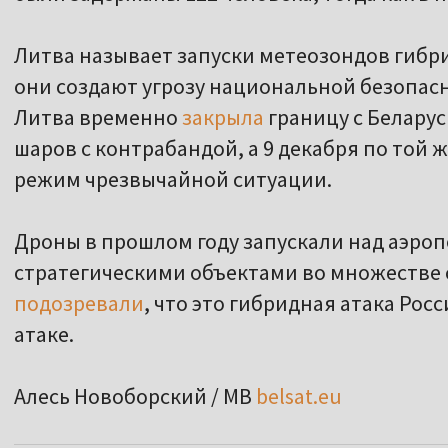
Литва называет запуски метеозондов гибр
они создают угрозу национальной безопасн
Литва временно
закрыла
границу с Белару
шаров с контрабандой, а 9 декабря по той 
режим чрезвычайной ситуации.
Дроны в прошлом году запускали над аэро
стратегическими объектами во множестве 
подозревали
, что это гибридная атака Рос
атаке.
Алесь Новоборский / МВ
belsat.eu