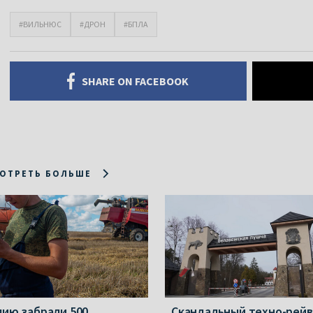
#ВИЛЬНЮС
#ДРОН
#БПЛА
SHARE ON FACEBOOK
ОТРЕТЬ БОЛЬШЕ
мию забрали 500
Скандальный техно-рейв