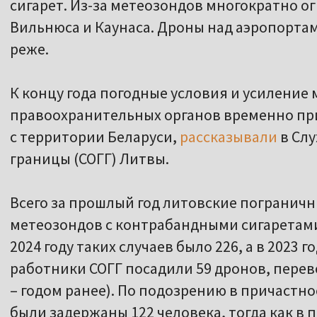
сигарет. Из-за метеозондов многократно о
Вильнюса и Каунаса. Дроны над аэропорта
реже.
К концу года погодные условия и усиление 
правоохранительных органов временно пр
с территории Беларуси,
рассказывали
в Слу
границы (СОГГ) Литвы.
Всего за прошлый год литовские пограничн
метеозондов с контрабандными сигаретами 
2024 году таких случаев было 226, а в 2023 го
работники СОГГ посадили 59 дронов, перев
– годом ранее). По подозрению в причастн
были задержаны 122 человека, тогда как в п