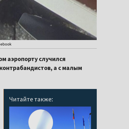
acebook
ком аэропорту случился
 контрабандистов, а с малым
Читайте также: