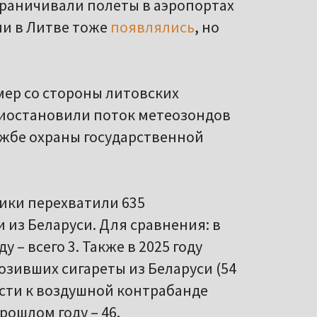
граничивали полеты в аэропортах
ми в Литве тоже
появлялись
, но
мер со стороны литовских
иостановили поток метеозондов
жбе охраны государственной
ики перехватили 635
из Беларуси. Для сравнения: в
ду – всего 3. Также в 2025 году
озивших сигареты из Беларуси (54
ости к воздушной контрабанде
рошлом году – 46.