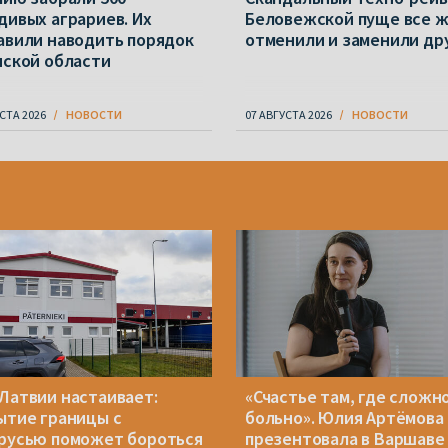
дивых аграриев. Их
Беловежской пуще все 
авили наводить порядок
отменили и заменили др
нской области
СТА 2026
НОВОСТИ
07 АВГУСТА 2026
НОВОСТИ
Латвии настаивает:
«Счастье там, где сложно
ытие границы с
больно». Юлия Артёмова
русью поможет бороться
презентовала в Варшаве