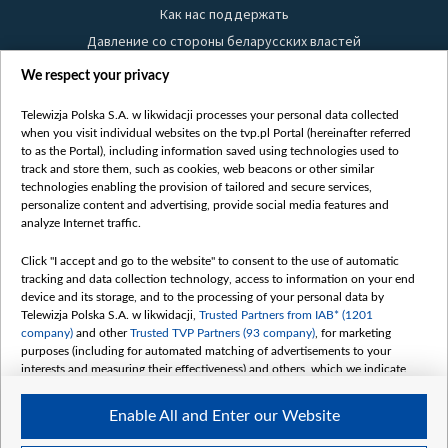
Как нас поддержать
Давление со стороны беларусских властей
Правила использования материалов
We respect your privacy
Информация об отправителе
Telewizja Polska S.A. w likwidacji processes your personal data collected
Безопасность
when you visit individual websites on the tvp.pl Portal (hereinafter referred
Youtube
to as the Portal), including information saved using technologies used to
track and store them, such as cookies, web beacons or other similar
Белсат news
technologies enabling the provision of tailored and secure services,
personalize content and advertising, provide social media features and
Белсат Life
analyze Internet traffic.
Жэстачайшы мульт
Click "I accept and go to the website" to consent to the use of automatic
Belsat English
tracking and data collection technology, access to information on your end
Biełsat PL
device and its storage, and to the processing of your personal data by
Telewizja Polska S.A. w likwidacji,
Trusted Partners from IAB* (1201
Белсат Now
company)
and other
Trusted TVP Partners (93 company)
, for marketing
Белсат Shorts
purposes (including for automated matching of advertisements to your
interests and measuring their effectiveness) and others, which we indicate
Белсат History
below.
Белсат Music
Enable All and Enter our Website
The purposes of processing your data by TVP S.A. w likwidacji are as
Белсат Doc
follows: