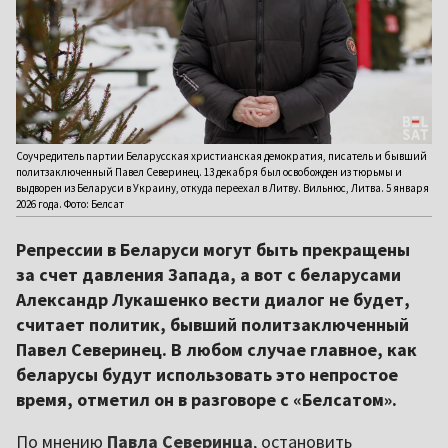
Соучредитель партии Беларусская христианская демократия, писатель и бывший
политзаключенный Павел Северинец. 13 декабря был освобожден из тюрьмы и
выдворен из Беларуси в Украину, откуда переехал в Литву. Вильнюс, Литва. 5 января
2026 года. Фото: Белсат
Репрессии в Беларуси могут быть прекращены
за счет давления Запада, а вот с беларусами
Александр Лукашенко вести диалог не будет,
считает политик, бывший политзаключенный
Павел Северинец. В любом случае главное, как
беларусы будут использовать это непростое
время, отметил он в разговоре с «Белсатом».
По мнению
Павла Северинца
, остановить