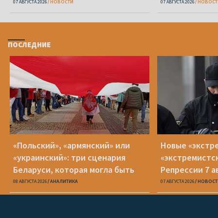
Вежновец
07 АВГУСТА 2026
НОВОСТИ
07 АВГУСТА 2026
НОВОСТ
ПОСЛЕДНИЕ
«Польский», «армянский» или
Новые «экстр
«украинский»: три сценария
«экстремистс
Беларуси, которая могла быть
Репрессии 7 а
08 АВГУСТА 2026
АНАЛИТИКА
07 АВГУСТА 2026
НОВОСТ